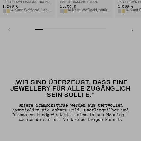
LAB GROWN DIAMOND ROUND STUDS 1 TCW
LARGE DIAMOND STUDS
1,200 €
1,600 €
1,000 €
14 Karat Weißgold, Lab-Grown Diamant
14 Karat Weißgold, natürlicher Diamant
„WIR SIND ÜBERZEUGT, DASS FINE
JEWELLERY FÜR ALLE ZUGÄNGLICH
SEIN SOLLTE.“
Unsere Schmuckstücke werden aus wertvollen
Materialien wie echtem Gold, Sterlingsilber und
Diamanten handgefertigt – niemals aus Messing –
sodass du sie mit Vertrauen tragen kannst.