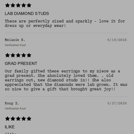
LAB DIAMOND STUDS
These are perfectly sized and sparkly - love it for
dress up or everyday wear!
Melanie R.
6/19/2026
Verifizierter Kauf
GRAD PRESENT
Our family gifted these earrings to my niece as a
grad present. She absolutely loved them. . old
earrings out, new diamond studs in!! She also
appreciated that the diamonds were lab grown. It was
so nice to give a gift that brought great joy!!
Rong Z.
5/27/2026
Verifizierter Kauf
ILIKE