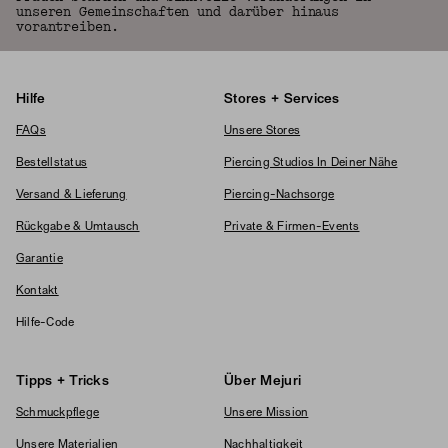
unseren Gemeinschaften und darüber hinaus
vorantreiben.
Hilfe
Stores + Services
FAQs
Unsere Stores
Bestellstatus
Piercing Studios In Deiner Nähe
Versand & Lieferung
Piercing-Nachsorge
Rückgabe & Umtausch
Private & Firmen-Events
Garantie
Kontakt
Hilfe-Code
Tipps + Tricks
Über Mejuri
Schmuckpflege
Unsere Mission
Unsere Materialien
Nachhaltigkeit