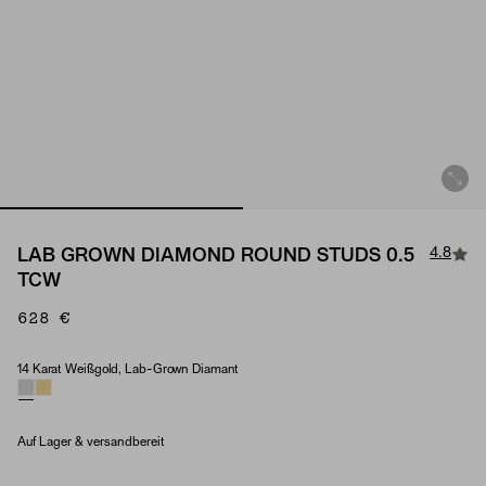
4.8
LAB GROWN DIAMOND ROUND STUDS 0.5
TCW
628 €
14 Karat Weißgold, Lab-Grown Diamant
Material & Stone Options
Auf Lager & versandbereit