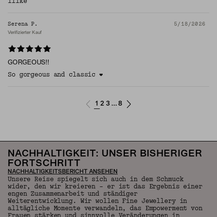
ilike
Serena P.
5/18/2026
Verifizierter Kauf
GORGEOUS!!
So gorgeous and classic ❤️
1
2
3
8
...
NACHHALTIGKEIT: UNSER BISHERIGER
FORTSCHRITT
NACHHALTIGKEITSBERICHT ANSEHEN
Unsere Reise spiegelt sich auch in dem Schmuck
wider, den wir kreieren – er ist das Ergebnis einer
engen Zusammenarbeit und ständiger
Weiterentwicklung. Wir wollen Fine Jewellery in
alltägliche Momente verwandeln, das Empowerment von
Frauen stärken und sinnvolle Veränderungen in