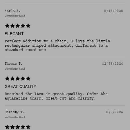
Karla S.
5/10/2025
Verifizierter Kauf
ELEGANT
Perfect addition to a chain, I love the little
rectangular shaped attachment, different to a
standard round one
Thomas T.
12/30/2024
Verifizierter Kauf
GREAT QUALITY
Received the Item in great quality. Order the
Aquamarine Charm. Great cut and clarity.
Christy T.
6/2/2024
Verifizierter Kauf