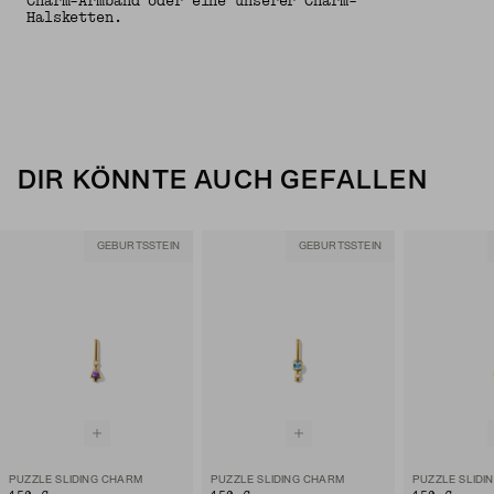
Charm-Armband oder eine unserer Charm-
Halsketten.
DIR KÖNNTE AUCH GEFALLEN
GEBURTSSTEIN
GEBURTSSTEIN
PUZZLE SLIDING CHARM
PUZZLE SLIDING CHARM
PUZZLE SLIDI