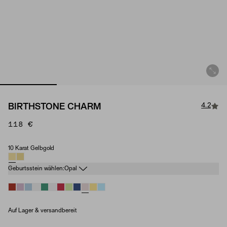
4.2
BIRTHSTONE CHARM
118 €
10 Karat Gelbgold
Material
Geburtsstein
Geburtsstein wählen:
Opal
Auf Lager & versandbereit