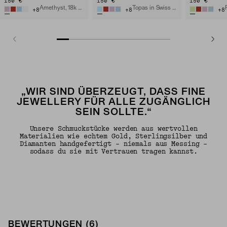
150 €
150 €
150 €
Amethyst, 18k Vermeil
Topas in Swiss Blue, 18k Vermeil
+
8
+
8
+
8
„WIR SIND ÜBERZEUGT, DASS FINE
JEWELLERY FÜR ALLE ZUGÄNGLICH
SEIN SOLLTE.“
Unsere Schmuckstücke werden aus wertvollen
Materialien wie echtem Gold, Sterlingsilber und
Diamanten handgefertigt – niemals aus Messing –
sodass du sie mit Vertrauen tragen kannst.
BEWERTUNGEN (6)