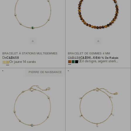
BRACELET À STATIONS MULTIGEMMES
BRACELET DE GEMMES 4 MM
CA$458
ORIGINAL PRICE
SALE PRICE
CA$138
CA$96.60
De
30 % De Rabais
Œil de tigre, argent sterling
Or jaune 14 carats
PIERRE DE NAISSANCE