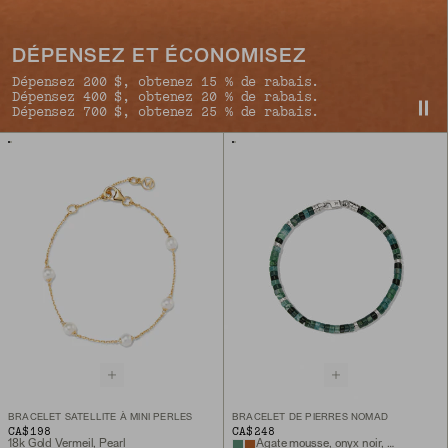
DÉPENSEZ ET ÉCONOMISEZ
Dépensez 200 $, obtenez 15 % de rabais.
Dépensez 400 $, obtenez 20 % de rabais.
Dépensez 700 $, obtenez 25 % de rabais.
BRACELET SATELLITE À MINI PERLES
BRACELET DE PIERRES NOMAD
CA$198
CA$248
18k Gold Vermeil, Pearl
Agate mousse, onyx noir, argent sterling