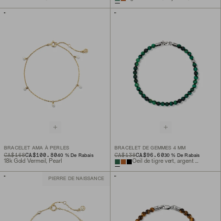
BRACELET AMA À PERLES
BRACELET DE GEMMES 4 MM
ORIGINAL PRICE
SALE PRICE
CA$168
CA$100.80
ORIGINAL PRICE
SALE PRICE
CA$138
CA$96.60
40 % De Rabais
30 % De Rabais
18k Gold Vermeil, Pearl
Oeil de tigre vert, argent sterling
PIERRE DE NAISSANCE