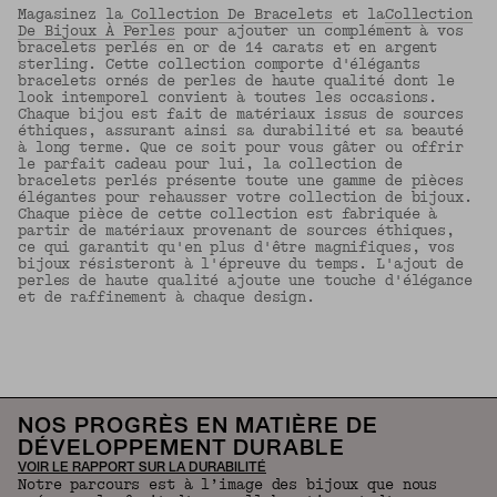
Magasinez la
Collection De Bracelets
et la
Collection
De Bijoux À Perles
pour ajouter un complément à vos
bracelets perlés en or de 14 carats et en argent
sterling. Cette collection comporte d'élégants
bracelets ornés de perles de haute qualité dont le
look intemporel convient à toutes les occasions.
Chaque bijou est fait de matériaux issus de sources
éthiques, assurant ainsi sa durabilité et sa beauté
à long terme. Que ce soit pour vous gâter ou offrir
le parfait cadeau pour lui, la collection de
bracelets perlés présente toute une gamme de pièces
élégantes pour rehausser votre collection de bijoux.
Chaque pièce de cette collection est fabriquée à
partir de matériaux provenant de sources éthiques,
ce qui garantit qu'en plus d'être magnifiques, vos
bijoux résisteront à l'épreuve du temps. L'ajout de
perles de haute qualité ajoute une touche d'élégance
et de raffinement à chaque design.
Revenir en haut de la page
NOS PROGRÈS EN MATIÈRE DE
DÉVELOPPEMENT DURABLE
VOIR LE RAPPORT SUR LA DURABILITÉ
Notre parcours est à l’image des bijoux que nous