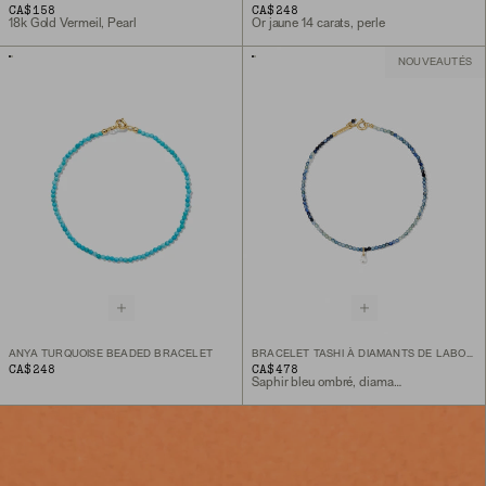
CA$158
CA$248
18k Gold Vermeil, Pearl
Or jaune 14 carats, perle
NOUVEAUTÉS
ANYA TURQUOISE BEADED BRACELET
BRACELET TASHI À DIAMANTS DE LABORATOIRE PERCÉ
CA$248
CA$478
Saphir bleu ombré, diamant de laboratoire, or jaune 10 carats