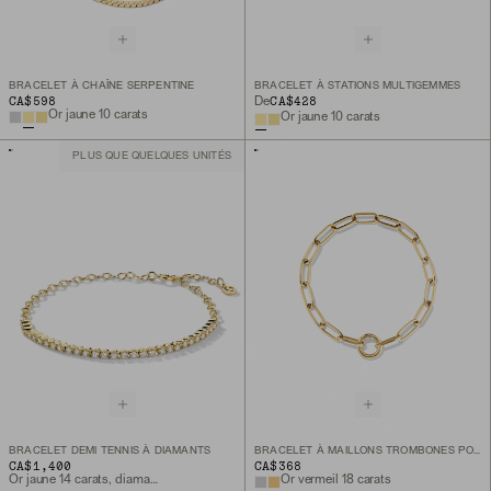
BRACELET À CHAÎNE SERPENTINE
BRACELET À STATIONS MULTIGEMMES
CA$598
CA$428
De
Or jaune 10 carats
Or jaune 10 carats
PLUS QUE QUELQUES UNITÉS
BRACELET DEMI TENNIS À DIAMANTS
BRACELET À MAILLONS TROMBONES POUR BRELOQUES
CA$1,400
CA$368
Or jaune 14 carats, diamant naturel
Or vermeil 18 carats