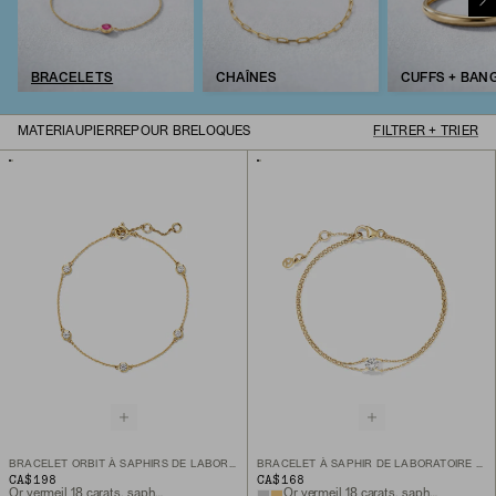
BRACELETS
CHAÎNES
CUFFS + BAN
MATÉRIAU
PIERRE
POUR BRELOQUES
FILTRER + TRIER
BRACELET ORBIT À SAPHIRS DE LABORATOIRE
BRACELET À SAPHIR DE LABORATOIRE ROND
CA$198
CA$168
Or vermeil 18 carats, saphir de laboratoire
Or vermeil 18 carats, saphir blanc de laboratoire