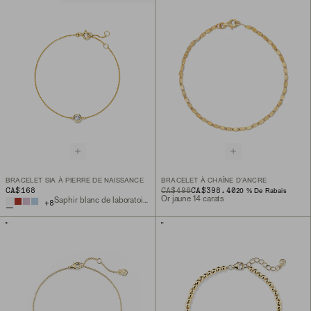
BRACELET SIA À PIERRE DE NAISSANCE
BRACELET À CHAÎNE D'ANCRE
CA$168
ORIGINAL PRICE
SALE PRICE
CA$498
CA$398.40
20 % De Rabais
Or jaune 14 carats
Saphir blanc de laboratoire, or vermeil 18 carats
+
8