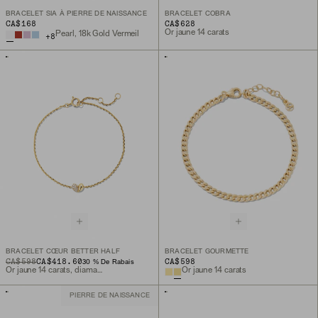
BRACELET SIA À PIERRE DE NAISSANCE
BRACELET COBRA
CA$168
CA$628
Or jaune 14 carats
Pearl, 18k Gold Vermeil
+
8
BRACELET CŒUR BETTER HALF
BRACELET GOURMETTE
ORIGINAL PRICE
SALE PRICE
CA$598
CA$418.60
CA$598
30 % De Rabais
Or jaune 14 carats, diamant de laboratoire
Or jaune 14 carats
PIERRE DE NAISSANCE