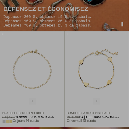
DÉPENSEZ ET ÉCONOMISEZ
Dépensez 200 $, obtenez 15 % de rabais.
Dépensez 400 $, obtenez 20 % de rabais.
Dépensez 700 $, obtenez 25 % de rabais.
BRACELET BOYFRIEND BOLD
BRACELET À STATIONS HEART
ORIGINAL PRICE
SALE PRICE
CA$428
CA$299.60
ORIGINAL PRICE
SALE PRICE
CA$198
CA$138.60
30 % De Rabais
30 % De Rabais
Or jaune 14 carats
Or vermeil 18 carats