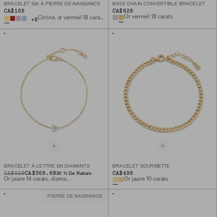
BRACELET SIA À PIERRE DE NAISSANCE
BASE CHAIN CONVERTIBLE BRACELET
CA$168
CA$628
Or vermeil 18 carats
Citrine, or vermeil 18 carats
+
8
BRACELET À LETTRE EN DIAMANTS
BRACELET GOURMETTE
ORIGINAL PRICE
SALE PRICE
CA$528
CA$369.60
CA$498
30 % De Rabais
Or jaune 14 carats, diamant naturel
Or jaune 10 carats
PIERRE DE NAISSANCE