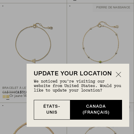
PIERRE DE NAISSANCE
UPDATE YOUR LOCATION
We noticed you’re visiting our
website from United States. Would you
BRACELET À LETTRE
BRACELET À STATIONS MULTIGEMMES
like to update your location?
ORIGINAL PRICE
SALE PRICE
CA$398
CA$318.40
CA$428
De
20 % De Rabais
Or jaune 14 carats
Or jaune 10 carats
ÉTATS-
CANADA
PIERRE DE NAISSANCE
UNIS
(FRANÇAIS)
Revenir en haut de la page