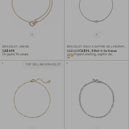
BRACELET LINKED
BRACELET SOLO À SAPHIR DE LABORATOIRE
CA$498
ORIGINAL PRICE
SALE PRICE
CA$158
CA$94.80
40 % De Rabais
Or jaune 14 carats
Argent sterling, saphir de laboratoire
TOP SELLING BRACELET