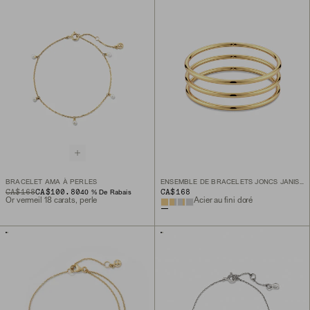
BRACELET AMA À PERLES
ENSEMBLE DE BRACELETS JONCS JANIS FLEXI
ORIGINAL PRICE
SALE PRICE
CA$168
CA$100.80
CA$168
40 % De Rabais
Or vermeil 18 carats, perle
Acier au fini doré