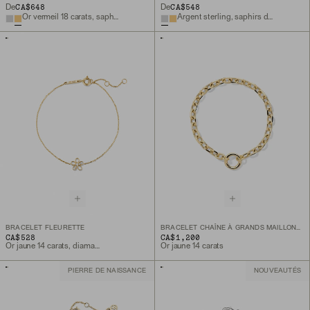
CA$648
CA$548
De
De
Or vermeil 18 carats, saphir blanc de laboratoire
Argent sterling, saphirs de laboratoire
BRACELET FLEURETTE
BRACELET CHAÎNE À GRANDS MAILLONS OVALES CARRÉS POUR BRELOQUES
CA$528
CA$1,200
Or jaune 14 carats, diamant de laboratoire
Or jaune 14 carats
PIERRE DE NAISSANCE
NOUVEAUTÉS