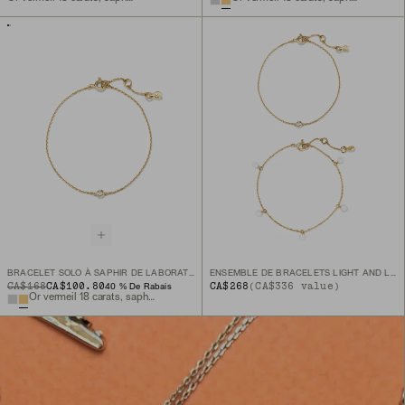
BRACELET SOLO À SAPHIR DE LABORATOIRE
ENSEMBLE DE BRACELETS LIGHT AND LUSTER
ORIGINAL PRICE
SALE PRICE
CA$168
CA$100.80
CA$268
(CA$336 value)
40 % De Rabais
Or vermeil 18 carats, saphir de laboratoire