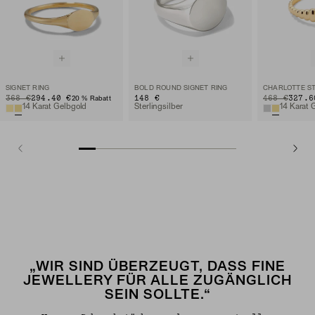
SIGNET RING
BOLD ROUND SIGNET RING
ORIGINAL PRICE
SALE PRICE
368 €
294.40 €
148 €
ORIGINAL PRIC
SALE PRICE
468 €
327.6
20 % Rabatt
14 Karat Gelbgold
Sterlingsilber
14 Karat 
„WIR SIND ÜBERZEUGT, DASS FINE
JEWELLERY FÜR ALLE ZUGÄNGLICH
SEIN SOLLTE.“