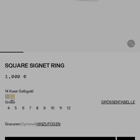
SQUARE SIGNET RING
1,000 €
14 Karat Gelbgold
Material
Größe
GRÖSSENTABELLE
4
5
6
7
8
9
10
11
12
Gravuren
(Optional)
HINZUFÜGEN