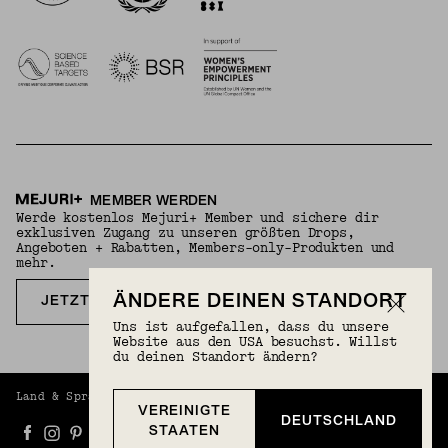
MEMBER WERDEN
Werde kostenlos Mejuri+ Member und sichere dir
exklusiven Zugang zu unseren größten Drops,
Angeboten + Rabatten, Members-only-Produkten und
mehr.
ÄNDERE DEINEN STANDORT
JETZT KOSTENLOS ANMELDEN
Uns ist aufgefallen, dass du unsere
Website aus den USA besuchst. Willst
du deinen Standort ändern?
Land & Sprache
Deutschland (EUR) | Deutsch
VEREINIGTE
DEUTSCHLAND
STAATEN