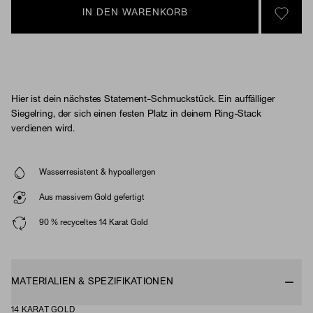
IN DEN WARENKORB
SIGN 
Hier ist dein nächstes Statement-Schmuckstück. Ein auffälliger
Siegelring, der sich einen festen Platz in deinem Ring-Stack
verdienen wird.
Wasserresistent & hypoallergen
Aus massivem Gold gefertigt
90 % recyceltes 14 Karat Gold
MATERIALIEN & SPEZIFIKATIONEN
14 KARAT GOLD