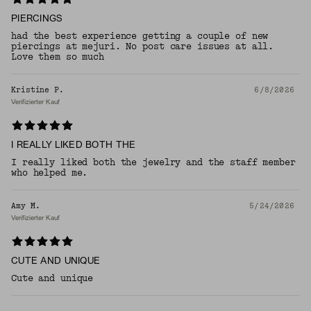
PIERCINGS
had the best experience getting a couple of new
piercings at mejuri. No post care issues at all.
Love them so much
Kristine P.
6/8/2026
Verifizierter Kauf
I REALLY LIKED BOTH THE
I really liked both the jewelry and the staff member
who helped me.
Amy M.
5/24/2026
Verifizierter Kauf
CUTE AND UNIQUE
Cute and unique