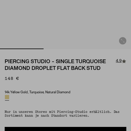
4.9
PIERCING STUDIO - SINGLE TURQUOISE
DIAMOND DROPLET FLAT BACK STUD
148 €
14k Yellow Gold, Turquoise, Natural Diamond
Material & Stone Options
Nur in unseren Stores mit Piercing-Studio erhältlich. Das
Sortiment kann je nach Standort variieren.