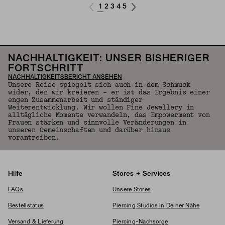
1
2
3
4
5
NACHHALTIGKEIT: UNSER BISHERIGER
FORTSCHRITT
NACHHALTIGKEITSBERICHT ANSEHEN
Unsere Reise spiegelt sich auch in dem Schmuck
wider, den wir kreieren – er ist das Ergebnis einer
engen Zusammenarbeit und ständiger
Weiterentwicklung. Wir wollen Fine Jewellery in
alltägliche Momente verwandeln, das Empowerment von
Frauen stärken und sinnvolle Veränderungen in
unseren Gemeinschaften und darüber hinaus
vorantreiben.
Hilfe
Stores + Services
FAQs
Unsere Stores
Bestellstatus
Piercing Studios In Deiner Nähe
Versand & Lieferung
Piercing-Nachsorge