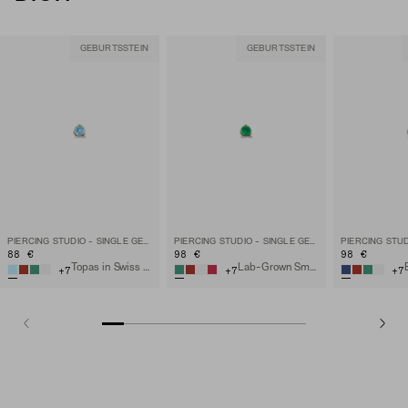
GEBURTSSTEIN
GEBURTSSTEIN
PIERCING STUDIO - SINGLE GEMSTONE MINI FLAT BACK STUD
PIERCING STUDIO - SINGLE GEMSTONE MINI FLAT BACK STUD
88 €
98 €
98 €
Topas in Swiss Blue, 14 Karat Gelbgold
Lab-Grown Smaragd, 14 Karat Gelbgold
+
7
+
7
+
7