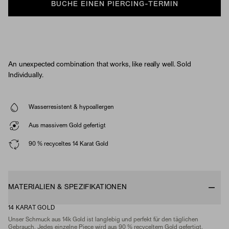
BUCHE EINEN PIERCING-TERMIN
An unexpected combination that works, like really well. Sold
Individually.
Wasserresistent & hypoallergen
Aus massivem Gold gefertigt
90 % recyceltes 14 Karat Gold
MATERIALIEN & SPEZIFIKATIONEN
14 KARAT GOLD
Unser Schmuck aus 14k Gold ist langlebig und perfekt für den täglichen
Gebrauch. Jedes einzelne Piece wird aus 90 % recyceltem Gold gefertigt.