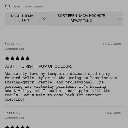
Search Bewertungen
SORTIEREN NACH: HÖCHSTE
NACH THEMA
FILTERN
BEWERTUNG
Rahat r.
7/27/2026
Verifizierter Kauf
JUST THE RIGHT POP OF COLOUR.
Absolutely love my turquoise diamond stud on my
forward helix! Tyler at the Ossington location was
amazing—quick, gentle, and professional. The
piercing was virtually painless, it’s healing
beautifully, and I couldn’t be happier with the
result. Can’t wait to come back for another
piercing!
Gemma H.
6/22/2026
Verifizierter Kauf