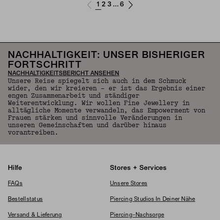
1
2
3
6
...
NACHHALTIGKEIT: UNSER BISHERIGER
FORTSCHRITT
NACHHALTIGKEITSBERICHT ANSEHEN
Unsere Reise spiegelt sich auch in dem Schmuck
wider, den wir kreieren – er ist das Ergebnis einer
engen Zusammenarbeit und ständiger
Weiterentwicklung. Wir wollen Fine Jewellery in
alltägliche Momente verwandeln, das Empowerment von
Frauen stärken und sinnvolle Veränderungen in
unseren Gemeinschaften und darüber hinaus
vorantreiben.
Hilfe
Stores + Services
FAQs
Unsere Stores
Bestellstatus
Piercing Studios In Deiner Nähe
Versand & Lieferung
Piercing-Nachsorge