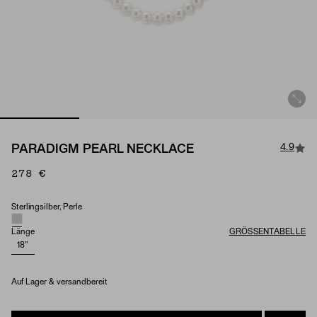
4.9
PARADIGM PEARL NECKLACE
278 €
Sterlingsilber, Perle
Material & Stone Options
Länge
GRÖSSENTABELLE
18"
Auf Lager & versandbereit