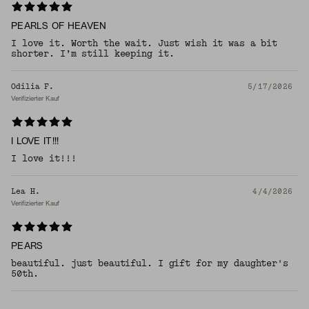
PEARLS OF HEAVEN
I love it. Worth the wait. Just wish it was a bit
shorter. I’m still keeping it.
Odilia F.
5/17/2026
Verifizierter Kauf
I LOVE IT!!!
I love it!!!
Lea H.
4/4/2026
Verifizierter Kauf
PEARS
beautiful. just beautiful. I gift for my daughter's
50th.