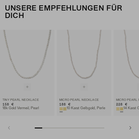
UNSERE EMPFEHLUNGEN FÜR
DICH
TINY PEARL NECKLACE
MICRO PEARL NECKLACE
MICRO PEARL
158 €
188 €
228 €
18k Gold Vermeil, Pearl
10 Karat Gelbgold, Perle
14 Karat 