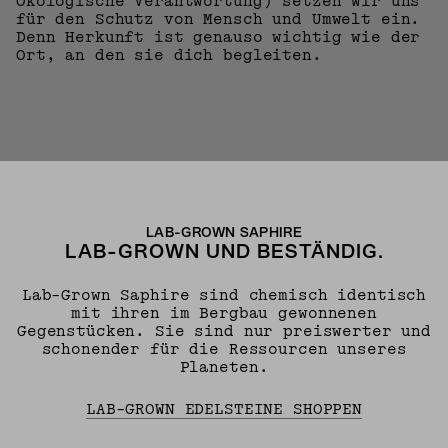
Ökologische Verantwortung) setzen wir uns
für den Schutz von Mensch und Umwelt ein.
Denn Herkunft ist genauso wichtig wie der
Ort, an den sie dich begleiten.
LAB-GROWN SAPHIRE
LAB-GROWN UND BESTÄNDIG.
Lab-Grown Saphire sind chemisch identisch
mit ihren im Bergbau gewonnenen
Gegenstücken. Sie sind nur preiswerter und
schonender für die Ressourcen unseres
Planeten.
LAB-GROWN EDELSTEINE SHOPPEN