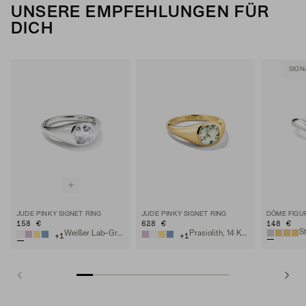
UNSERE EMPFEHLUNGEN FÜR
DICH
SIGN
JUDE PINKY SIGNET RING
JUDE PINKY SIGNET RING
DÔME FIGU
158 €
628 €
148 €
Weißer Lab-Grown Saphir, Sterlingsilber
Prasiolith, 14 Karat Gelbgold
+
1
+
1