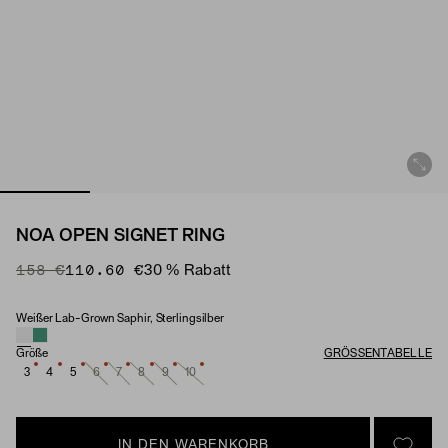
NOA OPEN SIGNET RING
Original Price
Sale Price
158 €
110.60 €
30 % Rabatt
Weißer Lab-Grown Saphir, Sterlingsilber
Material & Stone Options
Größe
GRÖSSENTABELLE
3
4
5
6
7
8
9
10
IN DEN WARENKORB