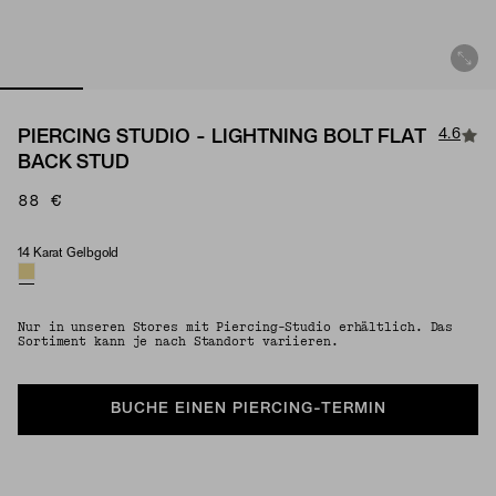
4.6
PIERCING STUDIO - LIGHTNING BOLT FLAT
BACK STUD
88 €
14 Karat Gelbgold
Material
Nur in unseren Stores mit Piercing-Studio erhältlich. Das
Sortiment kann je nach Standort variieren.
BUCHE EINEN PIERCING-TERMIN