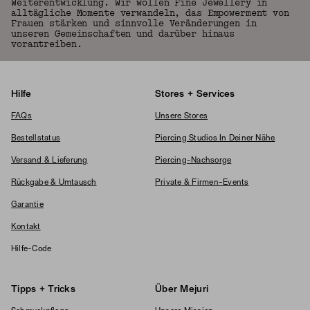
Weiterentwicklung. Wir wollen Fine Jewellery in
alltägliche Momente verwandeln, das Empowerment von
Frauen stärken und sinnvolle Veränderungen in
unseren Gemeinschaften und darüber hinaus
vorantreiben.
Hilfe
Stores + Services
FAQs
Unsere Stores
Bestellstatus
Piercing Studios In Deiner Nähe
Versand & Lieferung
Piercing-Nachsorge
Rückgabe & Umtausch
Private & Firmen-Events
Garantie
Kontakt
Hilfe-Code
Tipps + Tricks
Über Mejuri