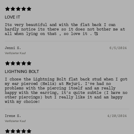
LOVE IT
Its very beautiful and with the flat back I can
hardly notice its there so it does not bother me at
all when lying on that , so love it . 🥰
Jenni S.
6/5/2024
Verifizierter Kauf
LIGHTNING BOLT
I chose the Lightning Bolt flat back stud when I got
my ear pierced (Helix) at Mejuri. I've had no
problems with the piercing itself and am really
happy with the earring, it's quite subtle (I have no
other piercings) but I really like it and am happy
with my choice!
Irene S.
4/20/2024
Verifizierter Kauf