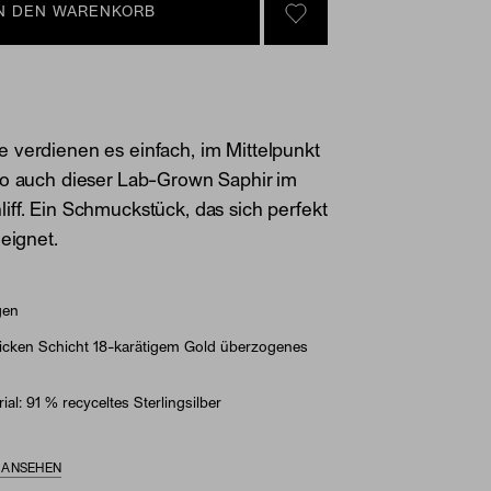
IN DEN WARENKORB
SIGN IN TO GO TO YOU
 verdienen es einfach, im Mittelpunkt
so auch dieser Lab-Grown Saphir im
ff. Ein Schmuckstück, das sich perfekt
 eignet.
gen
dicken Schicht 18-karätigem Gold überzogenes
ial: 91 % recyceltes Sterlingsilber
S ANSEHEN