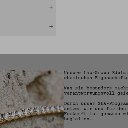
Unsere Lab-Grown Edelst
chemischen Eigenschaft
Was sie besonders mach
verantwortungsvoll gef
Durch unser SEA-Progra
setzen wir uns für den
Herkunft ist genauso w
begleiten.