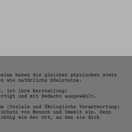
eine ​​haben die gleichen physischen sowie
en wie natürliche Edelsteine.
t, ist ihre Herstellung:
ertigt und mit Bedacht ausgewählt.
mm (Soziale und Ökologische Verantwortung)
 Schutz von Mensch und Umwelt ein. Denn
ichtig wie der Ort, an den sie dich