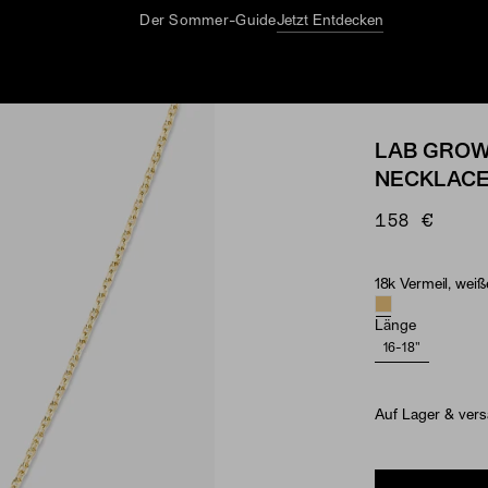
Der Sommer-Guide
Jetzt Entdecken
LAB GROW
NECKLAC
158 €
18k Vermeil, wei
Material & Ston
Länge
16-18"
Auf Lager & vers