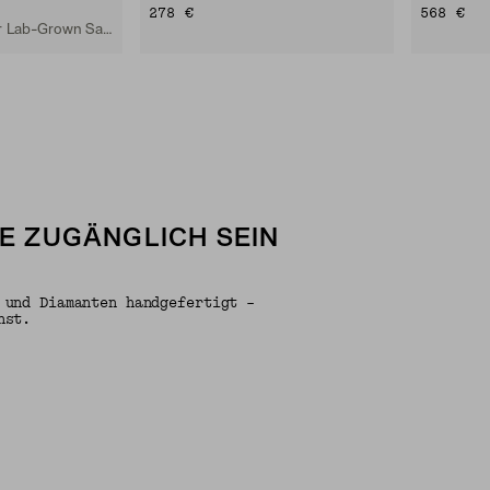
278 €
568 €
18k Vermeil, weißer Lab-Grown Saphir
LE ZUGÄNGLICH SEIN
 und Diamanten handgefertigt –
nst.