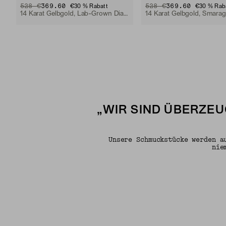
ORIGINAL PRICE
SALE PRICE
528 €
369.60 €
ORIGINAL PRICE
SALE PRICE
528 €
369.60 €
30 % Rabatt
30 % Rab
14 Karat Gelbgold, Lab-Grown Diamant
14 Karat Gelbgold, Smara
„WIR SIND ÜBERZEU
Unsere Schmuckstücke werden a
nie