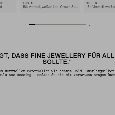
128 €
188 €
att
gd
18k Vermeil, weißer Lab-Grown Saphir
GT, DASS FINE JEWELLERY FÜR AL
SOLLTE.“
us wertvollen Materialien wie echtem Gold, Sterlingsilber
mals aus Messing – sodass du sie mit Vertrauen tragen kan