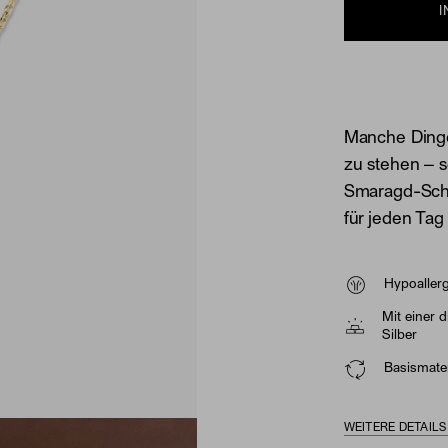
Manche Dinge
zu stehen – 
Smaragd-Schli
für jeden Tag
Hypoaller
Mit einer 
Silber
Basismater
WEITERE DETAIL