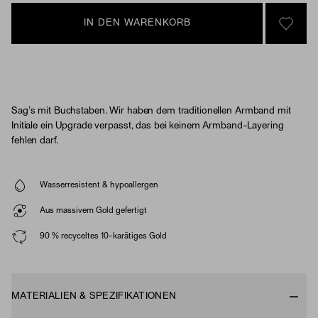
IN DEN WARENKORB
SIGN 
Sag’s mit Buchstaben. Wir haben dem traditionellen Armband mit
Initiale ein Upgrade verpasst, das bei keinem Armband-Layering
fehlen darf.
Wasserresistent & hypoallergen
Aus massivem Gold gefertigt
90 % recyceltes 10-karätiges Gold
MATERIALIEN & SPEZIFIKATIONEN