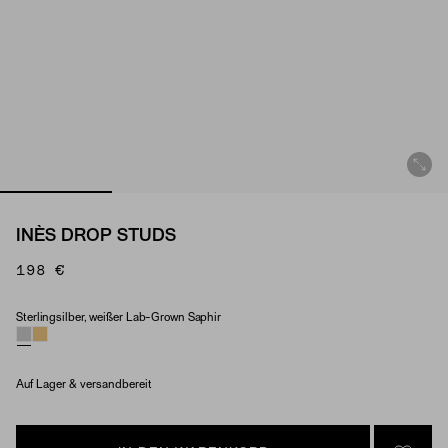
INÈS DROP STUDS
198 €
Sterlingsilber, weißer Lab-Grown Saphir
Material & Stone Options
Auf Lager & versandbereit