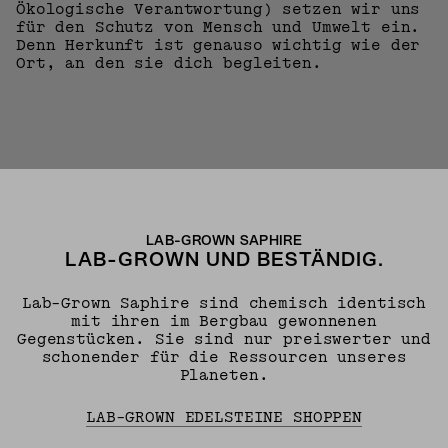
Ökologische Verantwortung) setzen wir uns
für den Schutz von Mensch und Umwelt ein.
Denn Herkunft ist genauso wichtig wie der
Ort, an den sie dich begleiten.
LAB-GROWN SAPHIRE
LAB-GROWN UND BESTÄNDIG.
Lab-Grown Saphire sind chemisch identisch
mit ihren im Bergbau gewonnenen
Gegenstücken. Sie sind nur preiswerter und
schonender für die Ressourcen unseres
Planeten.
LAB-GROWN EDELSTEINE SHOPPEN