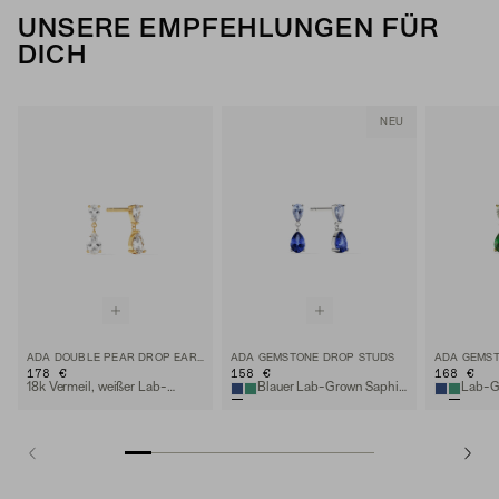
UNSERE EMPFEHLUNGEN FÜR
DICH
NEU
ADA DOUBLE PEAR DROP EARRINGS
ADA GEMSTONE DROP STUDS
ADA GEMST
178 €
158 €
168 €
18k Vermeil, weißer Lab-Grown Saphir
Blauer Lab-Grown Saphir, Sterlingsilber