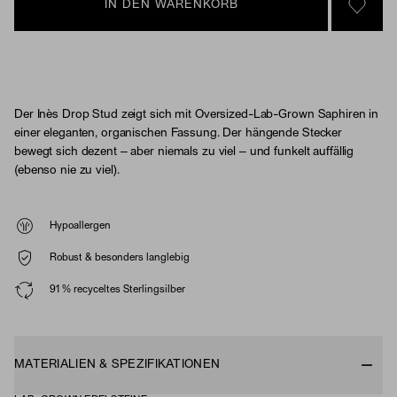
IN DEN WARENKORB
SIGN 
Der Inès Drop Stud zeigt sich mit Oversized-Lab-Grown Saphiren in
einer eleganten, organischen Fassung. Der hängende Stecker
bewegt sich dezent – aber niemals zu viel – und funkelt auffällig
(ebenso nie zu viel).
Hypoallergen
Robust & besonders langlebig
91 % recyceltes Sterlingsilber
MATERIALIEN & SPEZIFIKATIONEN