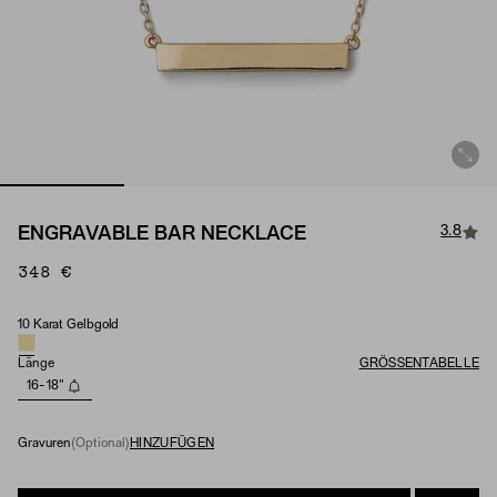
3.8
ENGRAVABLE BAR NECKLACE
348 €
10 Karat Gelbgold
Material
Länge
GRÖSSENTABELLE
16-18"
Gravuren
(Optional)
HINZUFÜGEN