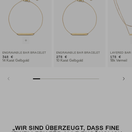
ENGRAVABLE BAR BRACELET
ENGRAVABLE BAR BRACELET
LAYERED BAR
348 €
278 €
178 €
14 Karat Gelbgold
10 Karat Gelbgold
18k Vermeil
„WIR SIND ÜBERZEUGT, DASS FINE