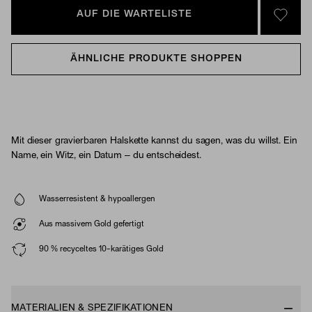
AUF DIE WARTELISTE
SIGN 
ÄHNLICHE PRODUKTE SHOPPEN
Mit dieser gravierbaren Halskette kannst du sagen, was du willst. Ein
Name, ein Witz, ein Datum – du entscheidest.
Wasserresistent & hypoallergen
Aus massivem Gold gefertigt
90 % recyceltes 10-karätiges Gold
MATERIALIEN & SPEZIFIKATIONEN