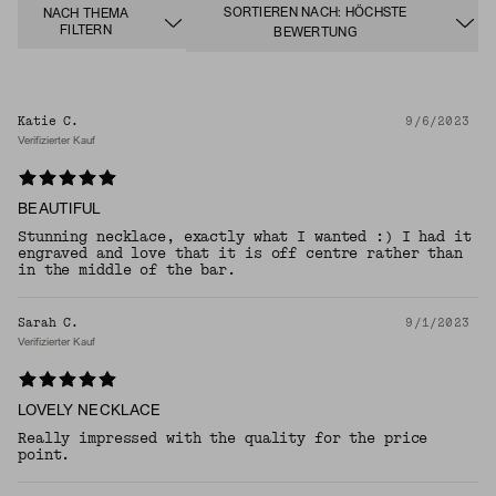
SORTIEREN NACH: HÖCHSTE
NACH THEMA
FILTERN
BEWERTUNG
Katie C.
9/6/2023
Verifizierter Kauf
BEAUTIFUL
Stunning necklace, exactly what I wanted :) I had it
engraved and love that it is off centre rather than
in the middle of the bar.
Sarah C.
9/1/2023
Verifizierter Kauf
LOVELY NECKLACE
Really impressed with the quality for the price
point.