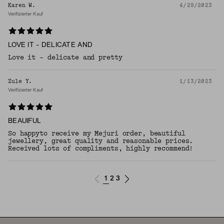
Karen W.
4/29/2023
Verifizierter Kauf
LOVE IT - DELICATE AND
Love it - delicate and pretty
Zule Y.
1/13/2023
Verifizierter Kauf
BEAUIFUL
So happyto receive my Mejuri order, beautiful
jewellery, great quality and reasonable prices.
Received lots of compliments, highly recommend!
1
2
3