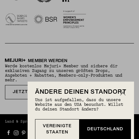
MEMBER WERDEN
Werde kostenlos Mejuri+ Member und sichere dir
exklusiven Zugang zu unseren größten Drops,
Angeboten + Rabatten, Members-only-Produkten und
mehr.
ÄNDERE DEINEN STANDORT
JETZT KOSTENLOS ANMELDEN
Uns ist aufgefallen, dass du unsere
Website aus den USA besuchst. Willst
du deinen Standort ändern?
Land & Sprache
Deutschland (EUR) | Deutsch
VEREINIGTE
DEUTSCHLAND
STAATEN