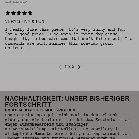
Verifizierter Kauf
VERY SHINY & FUN
I really like this piece. It’s very shiny and fun
for a good price. I’ve worn it every day since I
bought it, to bed also and it hasn’t fallen out. The
diamonds are much shinier than non-lab grown
options.
1
2
3
NACHHALTIGKEIT: UNSER BISHERIGER
FORTSCHRITT
NACHHALTIGKEITSBERICHT ANSEHEN
Unsere Reise spiegelt sich auch in dem Schmuck
wider, den wir kreieren – er ist das Ergebnis einer
engen Zusammenarbeit und ständiger
Weiterentwicklung. Wir wollen Fine Jewellery in
alltägliche Momente verwandeln, das Empowerment von
Frauen stärken und sinnvolle Veränderungen in