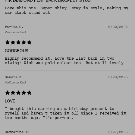
14K DIAMOND FLAT BACK DROPLET STUD
Love this one. Super shiny, stay in style, making my
ear stack stand out
Parisa G.
6/20/2025
Verifizierter Kauf
GORGEOUS
Highly recommend it. Love the flat back in two
sizing! Wish was gold colour too! But still lovely
Sandra M.
5/28/2025
Verifizierter Kauf
LOVE
I bought this earring as a birthday present to
myself and haven’t taken it off since I received it
two months ago. It’s perfect.
Catharina T.
5/27/2025