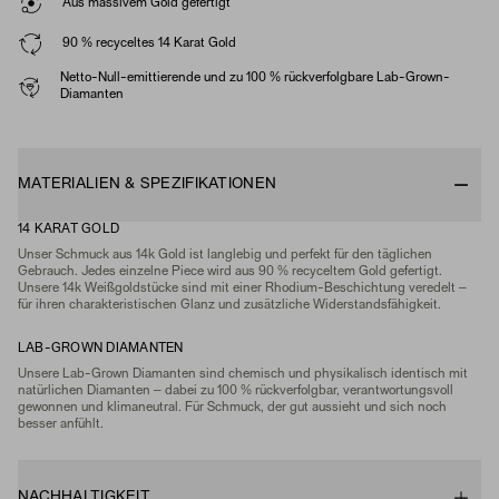
Aus massivem Gold gefertigt
90 % recyceltes 14 Karat Gold
Netto-Null-emittierende und zu 100 % rückverfolgbare Lab-Grown-
Diamanten
MATERIALIEN & SPEZIFIKATIONEN
14 KARAT GOLD
Unser Schmuck aus 14k Gold ist langlebig und perfekt für den täglichen
Gebrauch. Jedes einzelne Piece wird aus 90 % recyceltem Gold gefertigt.
Unsere 14k Weißgoldstücke sind mit einer Rhodium-Beschichtung veredelt –
für ihren charakteristischen Glanz und zusätzliche Widerstandsfähigkeit.
LAB-GROWN DIAMANTEN
Unsere Lab-Grown Diamanten sind chemisch und physikalisch identisch mit
natürlichen Diamanten – dabei zu 100 % rückverfolgbar, verantwortungsvoll
gewonnen und klimaneutral. Für Schmuck, der gut aussieht und sich noch
besser anfühlt.
NACHHALTIGKEIT