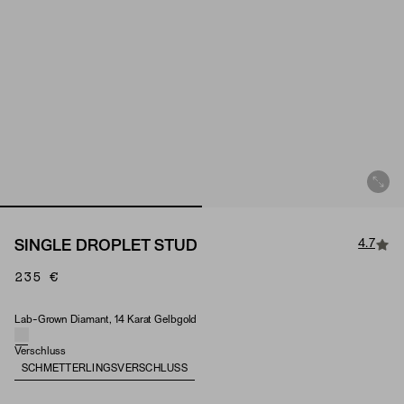
4.7
SINGLE DROPLET STUD
235 €
Lab-Grown Diamant, 14 Karat Gelbgold
Material & Stone Options
Verschluss
SCHMETTERLINGSVERSCHLUSS