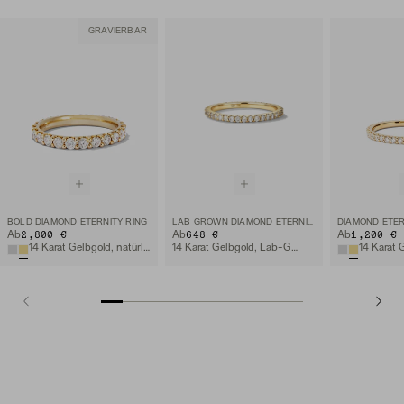
GRAVIERBAR
BOLD DIAMOND ETERNITY RING
LAB GROWN DIAMOND ETERNITY BAND
DIAMOND ETER
2,800 €
648 €
1,200 €
Ab
Ab
Ab
14 Karat Gelbgold, natürlicher Diamant
14 Karat Gelbgold, Lab-Grown Diamant