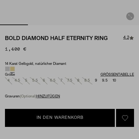
4.2
BOLD DIAMOND HALF ETERNITY RING
1,400 €
14 Karat Gelbgold, natürlicher Diamant
Material & Stone Options
Größe
GRÖSSENTABELLE
4
4.5
5
5.5
6
6.5
7
7.5
8
8.5
9
9.5
10
Gravuren
(Optional)
HINZUFÜGEN
IN DEN WARENKORB
SIGN 