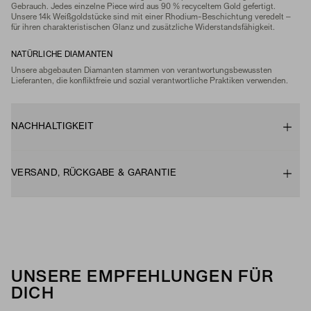
Gebrauch. Jedes einzelne Piece wird aus 90 % recyceltem Gold gefertigt.
Unsere 14k Weißgoldstücke sind mit einer Rhodium-Beschichtung veredelt –
für ihren charakteristischen Glanz und zusätzliche Widerstandsfähigkeit.
NATÜRLICHE DIAMANTEN
Unsere abgebauten Diamanten stammen von verantwortungsbewussten
Lieferanten, die konfliktfreie und sozial verantwortliche Praktiken verwenden.
NACHHALTIGKEIT
VERSAND, RÜCKGABE & GARANTIE
UNSERE EMPFEHLUNGEN FÜR
DICH