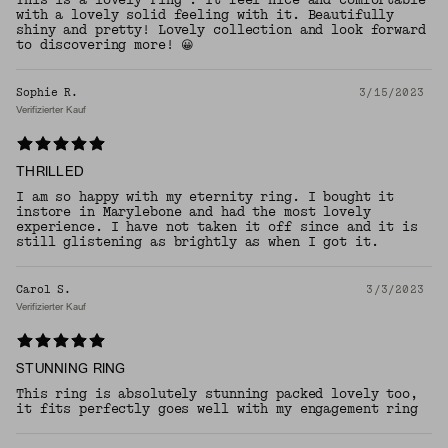
This is a lovely ring . It feel nice and comfortable
with a lovely solid feeling with it. Beautifully
shiny and pretty! Lovely collection and look forward
to discovering more! 😀
Sophie R.
3/15/2023
Verifizierter Kauf
THRILLED
I am so happy with my eternity ring. I bought it
instore in Marylebone and had the most lovely
experience. I have not taken it off since and it is
still glistening as brightly as when I got it.
Carol S.
3/3/2023
Verifizierter Kauf
STUNNING RING
This ring is absolutely stunning packed lovely too,
it fits perfectly goes well with my engagement ring