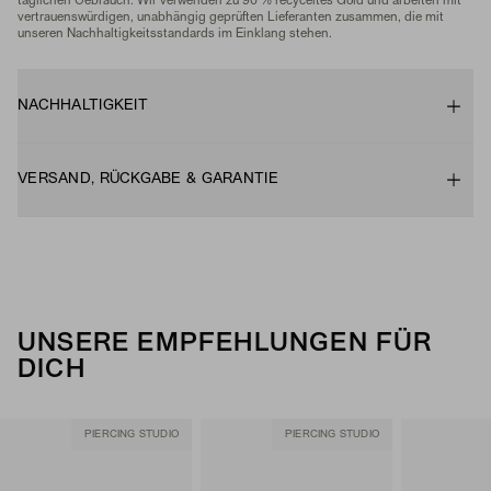
täglichen Gebrauch. Wir verwenden zu 90 % recyceltes Gold und arbeiten mit
vertrauenswürdigen, unabhängig geprüften Lieferanten zusammen, die mit
unseren Nachhaltigkeitsstandards im Einklang stehen.
NACHHALTIGKEIT
VERSAND, RÜCKGABE & GARANTIE
UNSERE EMPFEHLUNGEN FÜR
DICH
PIERCING STUDIO
PIERCING STUDIO