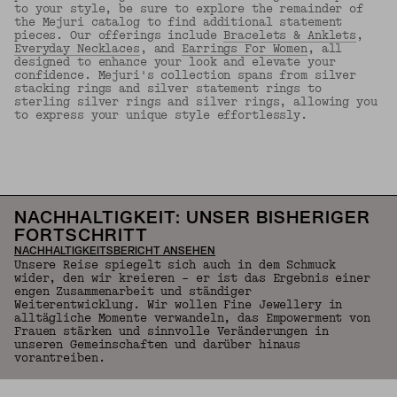
to your style, be sure to explore the remainder of
the Mejuri catalog to find additional statement
pieces. Our offerings include
Bracelets & Anklets
,
Everyday Necklaces
, and
Earrings For Women
, all
designed to enhance your look and elevate your
confidence. Mejuri's collection spans from silver
stacking rings and silver statement rings to
sterling silver rings and silver rings, allowing you
to express your unique style effortlessly.
ZURÜCK NACH OBEN
NACHHALTIGKEIT: UNSER BISHERIGER
FORTSCHRITT
NACHHALTIGKEITSBERICHT ANSEHEN
Unsere Reise spiegelt sich auch in dem Schmuck
wider, den wir kreieren – er ist das Ergebnis einer
engen Zusammenarbeit und ständiger
Weiterentwicklung. Wir wollen Fine Jewellery in
alltägliche Momente verwandeln, das Empowerment von
Frauen stärken und sinnvolle Veränderungen in
unseren Gemeinschaften und darüber hinaus
vorantreiben.