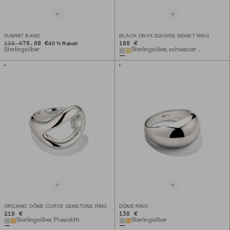
SUMMIT BAND
BLACK ONYX SQUARE SIGNET RING
ORIGINAL PRICE
SALE PRICE
128 €
76.80 €
188 €
40 % Rabatt
Sterlingsilber
Sterlingsilber, schwarzer Onyx
ORGANIC DÔME CURVE GEMSTONE RING
DÔME RING
218 €
138 €
Sterlingsilber, Prasiolith
Sterlingsilber