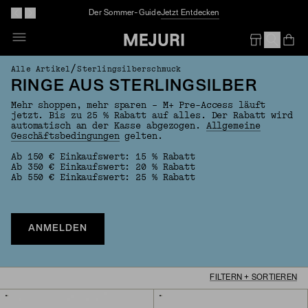
Gratis Schmuckreinigung In Den Stores
Op
Em
/
Alle Artikel
Sterlingsilberschmuck
RINGE AUS STERLINGSILBER
Mehr shoppen, mehr sparen – M+ Pre-Access läuft
jetzt. Bis zu 25 % Rabatt auf alles. Der Rabatt wird
automatisch an der Kasse abgezogen.
Allgemeine
Geschäftsbedingungen
gelten.
Ab 150 € Einkaufswert: 15 % Rabatt
Ab 350 € Einkaufswert: 20 % Rabatt
Ab 550 € Einkaufswert: 25 % Rabatt
ANMELDEN
FILTERN + SORTIEREN