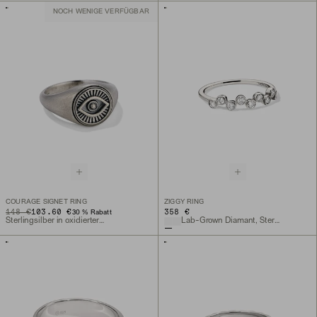
NOCH WENIGE VERFÜGBAR
COURAGE SIGNET RING
ZIGGY RING
ORIGINAL PRICE
SALE PRICE
148 €
103.60 €
358 €
30 % Rabatt
Sterlingsilber in oxidierter Optik
Lab-Grown Diamant, Sterlingsilber