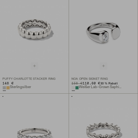
PUFFY CHARLOTTE STACKER RING
NOA OPEN SIGNET RING
148 €
ORIGINAL PRICE
SALE PRICE
158 €
110.60 €
30 % Rabatt
Sterlingsilber
Weißer Lab-Grown Saphir, Sterlingsilber