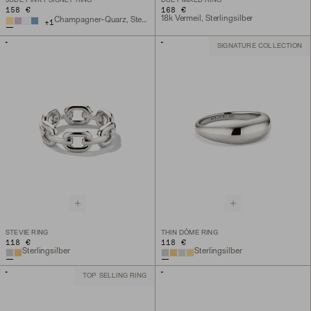
JUDE PINKY SIGNET RING
DUET MIXED RING
158 €
168 €
18k Vermeil, Sterlingsilber
Champagner-Quarz, Sterlingsilber
+
1
SIGNATURE COLLECTION
STEVIE RING
THIN DÔME RING
118 €
118 €
Sterlingsilber
Sterlingsilber
TOP SELLING RING