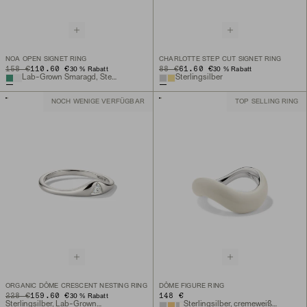
NOA OPEN SIGNET RING
CHARLOTTE STEP CUT SIGNET RING
ORIGINAL PRICE
SALE PRICE
158 €
110.60 €
ORIGINAL PRICE
SALE PRICE
88 €
61.60 €
30 % Rabatt
30 % Rabatt
Lab-Grown Smaragd, Sterlingsilber
Sterlingsilber
NOCH WENIGE VERFÜGBAR
TOP SELLING RING
ORGANIC DÔME CRESCENT NESTING RING
DÔME FIGURE RING
ORIGINAL PRICE
SALE PRICE
228 €
159.60 €
148 €
30 % Rabatt
Sterlingsilber, Lab-Grown Diamant
Sterlingsilber, cremeweiße Emaille