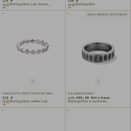
128 €
140 €
Sterlingsilber, Lab-Grown Saphir
Sterlingsilber
NOCH WENIGE VERFÜGBAR
CHARLOTTE CREST STACKER RING
COLOSSEUM RING
118 €
ORIGINAL PRICE
SALE PRICE
148 €
88.80 €
40 % Rabatt
Sterlingsilber, weißer Lab-Grown Saphir
Sterlingsilber in oxidierter Optik