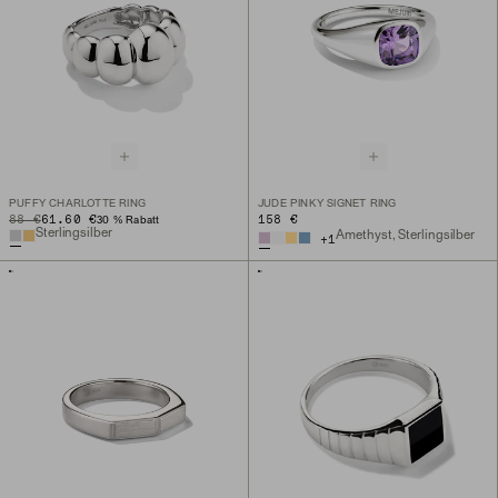
PUFFY CHARLOTTE RING
JUDE PINKY SIGNET RING
ORIGINAL PRICE
SALE PRICE
88 €
61.60 €
158 €
30 % Rabatt
Sterlingsilber
Amethyst, Sterlingsilber
+
1