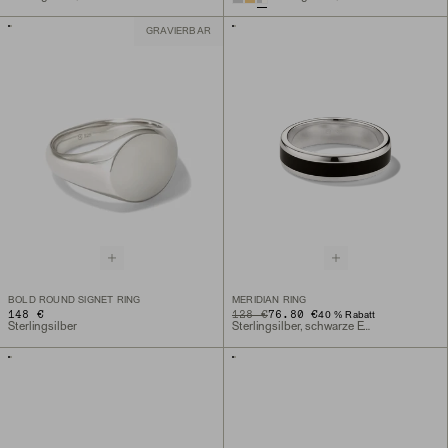
GRAVIERBAR
BOLD ROUND SIGNET RING
MERIDIAN RING
148 €
ORIGINAL PRICE
SALE PRICE
128 €
76.80 €
40 % Rabatt
Sterlingsilber
Sterlingsilber, schwarze Emaille