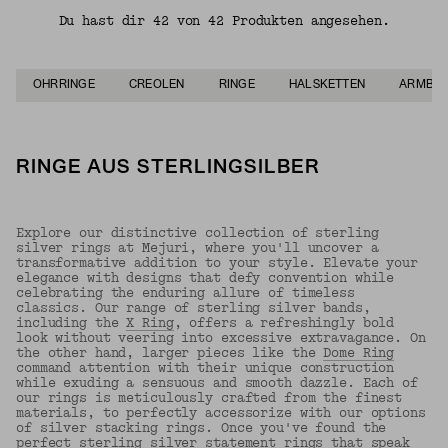
Du hast dir 42 von 42 Produkten angesehen.
OHRRINGE
CREOLEN
RINGE
HALSKETTEN
ARMBÄ
RINGE AUS STERLINGSILBER
Explore our distinctive collection of sterling
silver rings at Mejuri, where you'll uncover a
transformative addition to your style. Elevate your
elegance with designs that defy convention while
celebrating the enduring allure of timeless
classics. Our range of sterling silver bands,
including the
X Ring
, offers a refreshingly bold
look without veering into excessive extravagance. On
the other hand, larger pieces like the
Dome Ring
command attention with their unique construction
while exuding a sensuous and smooth dazzle. Each of
our rings is meticulously crafted from the finest
materials, to perfectly accessorize with our options
of silver stacking rings. Once you've found the
perfect sterling silver statement rings that speak