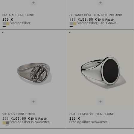
SQUARE SIGNET RING
ORGANIC DÔME THIN NESTING RING
148 €
ORIGINAL PRICE
SALE PRICE
218 €
152.60 €
30 % Rabatt
Sterlingsilber
Sterlingsilber, Lab-Grown Diamant
VICTORY SIGNET RING
OVAL GEMSTONE SIGNET RING
ORIGINAL PRICE
SALE PRICE
148 €
103.60 €
138 €
30 % Rabatt
Sterlingsilber in oxidierter Optik
Sterlingsilber, schwarzer Onyx