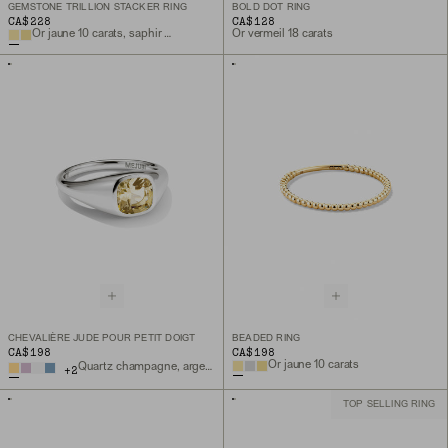
GEMSTONE TRILLION STACKER RING
BOLD DOT RING
CA$228
CA$128
Or jaune 10 carats, saphir de laboratoire
Or vermeil 18 carats
CHEVALIÈRE JUDE POUR PETIT DOIGT
BEADED RING
CA$198
CA$198
Or jaune 10 carats
Quartz champagne, argent sterling
+
2
TOP SELLING RING