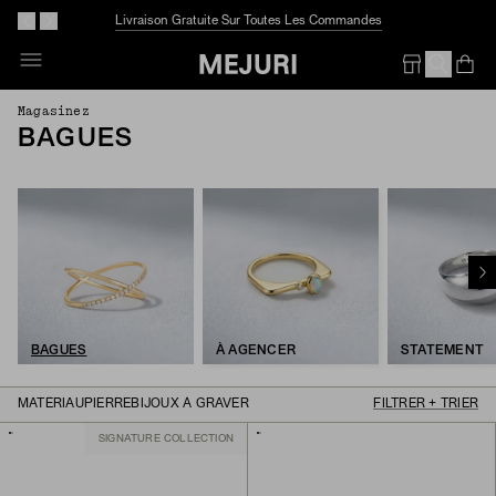
Livraison Gratuite Sur Toutes Les Commandes
Op
Em
Magasinez
BAGUES
BAGUES
À AGENCER
STATEMENT
MATÉRIAU
PIERRE
BIJOUX À GRAVER
FILTRER + TRIER
SIGNATURE COLLECTION