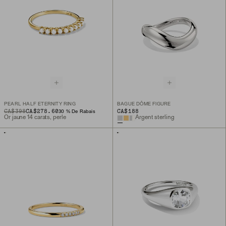
PEARL HALF ETERNITY RING
BAGUE DÔME FIGURE
ORIGINAL PRICE
SALE PRICE
CA$398
CA$278.60
CA$188
30 % De Rabais
Or jaune 14 carats, perle
Argent sterling