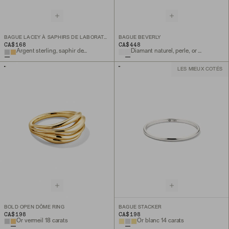
BAGUE LACEY À SAPHIRS DE LABORATOIRE
BAGUE BEVERLY
CA$168
CA$448
Argent sterling, saphir de laboratoire
Diamant naturel, perle, or jaune 14 carats
LES MIEUX COTÉS
BOLD OPEN DÔME RING
BAGUE STACKER
CA$198
CA$198
Or vermeil 18 carats
Or blanc 14 carats