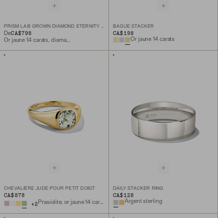
PRISM LAB GROWN DIAMOND ETERNITY BAND
BAGUE STACKER
CA$798
CA$198
De
Or jaune 14 carats
Or jaune 14 carats, diamant de laboratoire
CHEVALIÈRE JUDE POUR PETIT DOIGT
DAILY STACKER RING
CA$878
CA$128
Argent sterling
Prasiolite, or jaune 14 carats
+
2