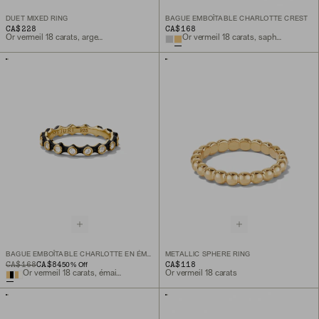
DUET MIXED RING
BAGUE EMBOÎTABLE CHARLOTTE CREST
CA$228
CA$168
Or vermeil 18 carats, argent sterling
Or vermeil 18 carats, saphir blanc de laboratoire
BAGUE EMBOÎTABLE CHARLOTTE EN ÉMAIL
METALLIC SPHERE RING
ORIGINAL PRICE
SALE PRICE
CA$168
CA$84
CA$118
50
% Off
Or vermeil 18 carats, émail noir, saphir blanc de laboratoire
Or vermeil 18 carats