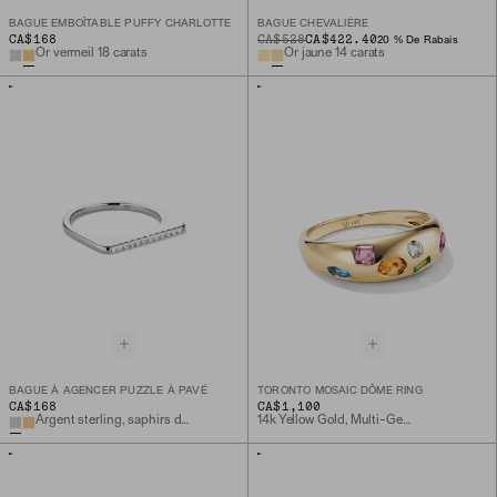
BAGUE EMBOÎTABLE PUFFY CHARLOTTE
BAGUE CHEVALIÈRE
CA$168
ORIGINAL PRICE
SALE PRICE
CA$528
CA$422.40
20 % De Rabais
Or vermeil 18 carats
Or jaune 14 carats
BAGUE À AGENCER PUZZLE À PAVÉ
TORONTO MOSAIC DÔME RING
CA$168
CA$1,100
Argent sterling, saphirs de laboratoire
14k Yellow Gold, Multi-Gemstone