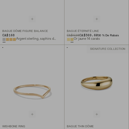
BAGUE DÔME FIGURE BALANCE
BAGUE ÉTERNITÉ LINE
CA$168
ORIGINAL PRICE
SALE PRICE
CA$528
CA$369.60
30 % De Rabais
Argent sterling, saphirs de laboratoire
Or jaune 14 carats
SIGNATURE COLLECTION
WISHBONE RING
BAGUE THIN DÔME