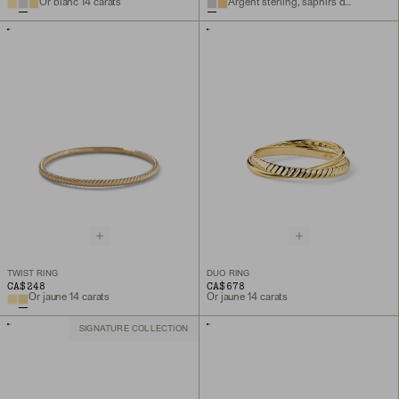
Or blanc 14 carats
Argent sterling, saphirs de laboratoire
TWIST RING
DUO RING
CA$248
CA$678
Or jaune 14 carats
Or jaune 14 carats
SIGNATURE COLLECTION