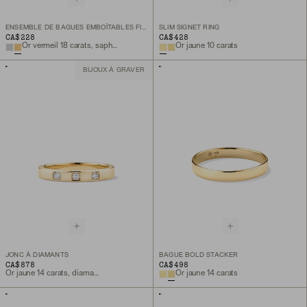
ENSEMBLE DE BAGUES EMBOÎTABLES FINES CHARLOTTE
SLIM SIGNET RING
CA$228
CA$428
Or vermeil 18 carats, saphir blanc de laboratoire
Or jaune 10 carats
BIJOUX À GRAVER
JONC À DIAMANTS
BAGUE BOLD STACKER
CA$878
CA$498
Or jaune 14 carats, diamant naturel
Or jaune 14 carats