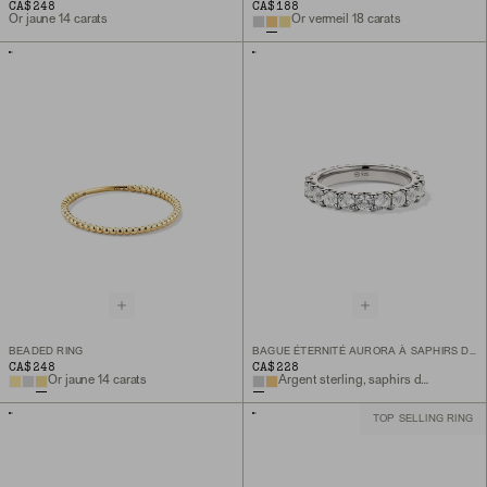
CA$248
CA$188
Or jaune 14 carats
Or vermeil 18 carats
BEADED RING
BAGUE ÉTERNITÉ AURORA À SAPHIRS DE LABORATOIRE
CA$248
CA$228
Or jaune 14 carats
Argent sterling, saphirs de laboratoire
TOP SELLING RING