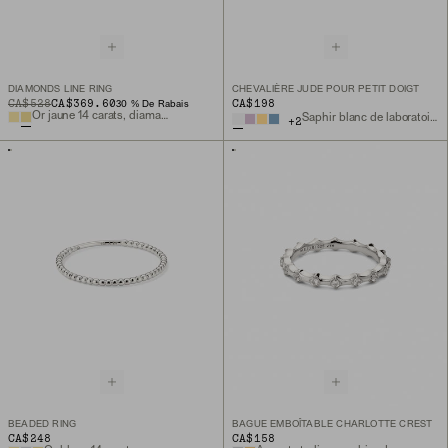
DIAMONDS LINE RING
CHEVALIÈRE JUDE POUR PETIT DOIGT
ORIGINAL PRICE
SALE PRICE
CA$528
CA$369.60
CA$198
30 % De Rabais
Or jaune 14 carats, diamant naturel
Saphir blanc de laboratoire, argent sterling
+
2
BEADED RING
BAGUE EMBOÎTABLE CHARLOTTE CREST
CA$248
CA$158