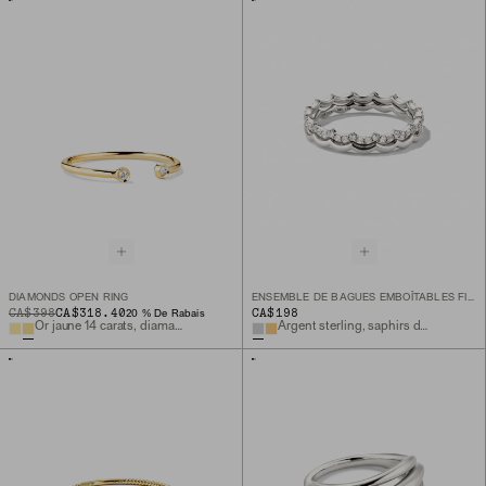
DIAMONDS OPEN RING
ENSEMBLE DE BAGUES EMBOÎTABLES FINES CHARLOTTE
ORIGINAL PRICE
SALE PRICE
CA$398
CA$318.40
CA$198
20 % De Rabais
Or jaune 14 carats, diamant naturel
Argent sterling, saphirs de laboratoire