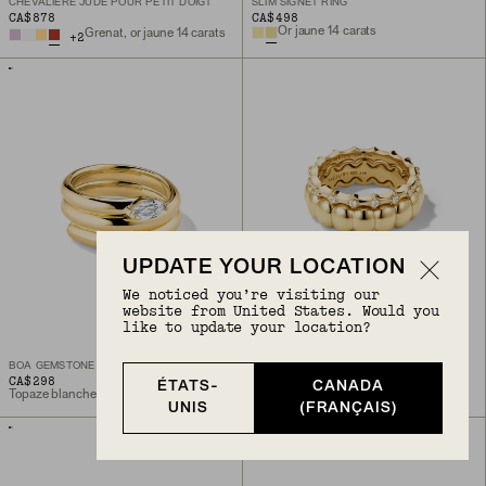
CHEVALIÈRE JUDE POUR PETIT DOIGT
SLIM SIGNET RING
CA$878
CA$498
Or jaune 14 carats
Grenat, or jaune 14 carats
+
2
UPDATE YOUR LOCATION
We noticed you’re visiting our
website from United States. Would you
like to update your location?
BOA GEMSTONE COIL RING
CLASSIC CHARLOTTE STACKER SET
CA$298
CA$366
ÉTATS-
CANADA
Topaze blanche, or vermeil 18 carats
UNIS
(FRANÇAIS)
Revenir en haut de la page