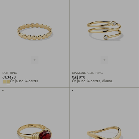
DOT RING
DIAMOND COIL RING
CA$498
CA$878
Or jaune 14 carats
Or jaune 14 carats, diamant naturel