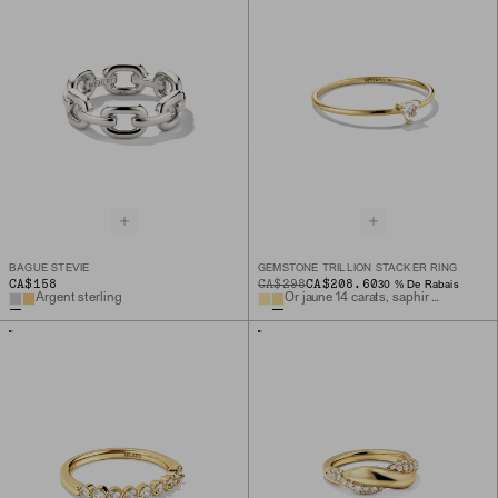
BAGUE STEVIE
GEMSTONE TRILLION STACKER RING
CA$158
ORIGINAL PRICE
SALE PRICE
CA$298
CA$208.60
30 % De Rabais
Argent sterling
Or jaune 14 carats, saphir de laboratoire