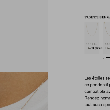
S'AGENCE BIEN A
COLLIER À CHAÎNE
CA$298
De
De
Les étoiles s
ce pendentif p
compatible a
Rendez homma
tout aussi sp