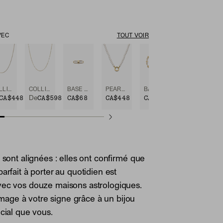
VEC
TOUT VOIR
COLLIER À PETITES MAILLES VÉNITIENNES
COLLIER À CHAÎNE BOYFRIEND BOLD
BASE CHAIN ENHANCER
PEARL CHARM NECKLACE
BASE CHAIN CONVERTIBLE BRACELET
CA$448
CA$598
CA$68
CA$448
CA$628
De
e sont alignées : elles ont confirmé que
arfait à porter au quotidien est
vec vos douze maisons astrologiques.
ge à votre signe grâce à un bijou
écial que vous.