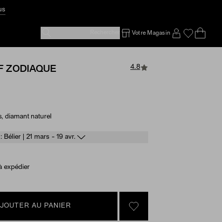
Rechercher
Votre Magasin
Ope
Emp
SIGN IN TO
4.8
F ZODIAQUE
s, diamant naturel
e Options
 Bélier | 21 mars - 19 avr.
à expédier
JOUTER AU PANIER
SIGN IN TO GO TO YOU