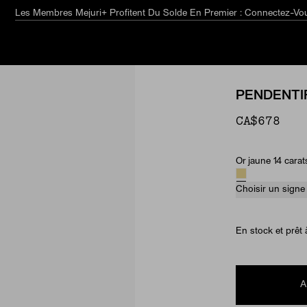
Le guide estival
Explorez
PENDENTI
CA$678
Or jaune 14 carat
Material & Ston
Choisir un signe :
En stock et prêt 
A