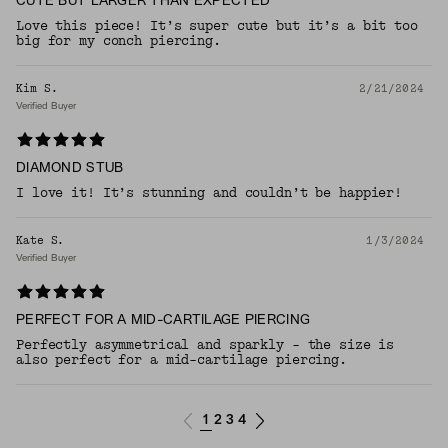
CUTE BUT LARGER THAN EXPECTED
Love this piece! It’s super cute but it’s a bit too
big for my conch piercing.
Kim S.
2/21/2024
Verified Buyer
DIAMOND STUB
I love it! It’s stunning and couldn’t be happier!
Kate S.
1/3/2024
Verified Buyer
PERFECT FOR A MID-CARTILAGE PIERCING
Perfectly asymmetrical and sparkly - the size is
also perfect for a mid-cartilage piercing.
1
2
3
4