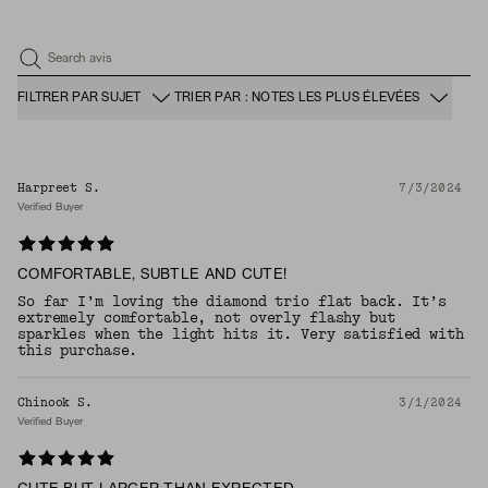
Search avis
FILTRER PAR SUJET
TRIER PAR : NOTES LES PLUS ÉLEVÉES
Harpreet S.
7/3/2024
Verified Buyer
COMFORTABLE, SUBTLE AND CUTE!
So far I’m loving the diamond trio flat back. It’s
extremely comfortable, not overly flashy but
sparkles when the light hits it. Very satisfied with
this purchase.
Chinook S.
3/1/2024
Verified Buyer