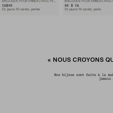
BRELOQUE POUR ANNEAU AVEC PERLE
CA$68
98 $ CA
Or jaune 10 carats, perles
Or jaune 14 carats, perle
« NOUS CROYONS QU
Nos bijoux sont faits à la ma
jamais 