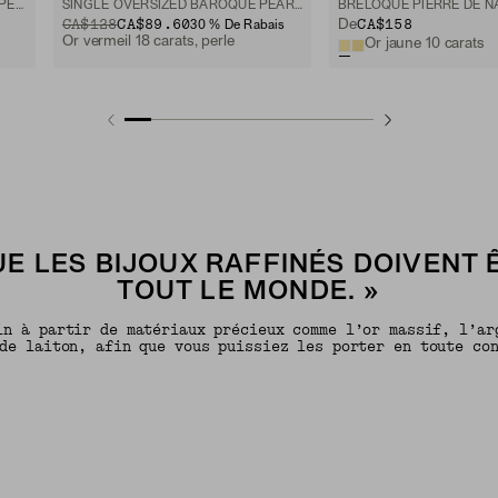
BRELOQUE POUR ANNEAU AVEC PERLE
SINGLE OVERSIZED BAROQUE PEARL HOOP CHARM
BRELOQUE PIERRE DE N
ORIGINAL PRICE
SALE PRICE
CA$128
CA$89.60
CA$158
De
30 % De Rabais
Or vermeil 18 carats, perle
Or jaune 10 carats
E LES BIJOUX RAFFINÉS DOIVENT 
TOUT LE MONDE. »
in à partir de matériaux précieux comme l’or massif, l’ar
de laiton, afin que vous puissiez les porter en toute co