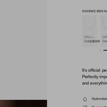
S'AGENCE BIEN A
COLLIER À CHAÎNE
CA$298
De
De
It’s official: 
Perfectly imp
and everythin
Hydrorésis