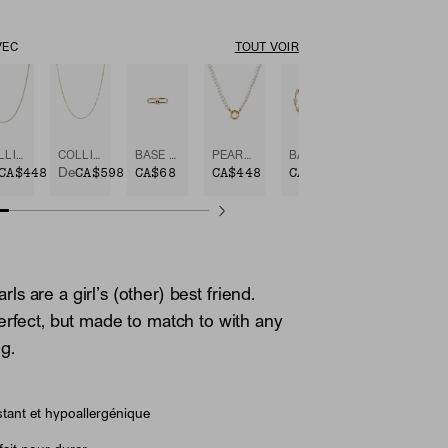
VEC
TOUT VOIR
COLLIER À PETITES MAILLES VÉNITIENNES
COLLIER À CHAÎNE BOYFRIEND BOLD
BASE CHAIN ENHANCER
PEARL CHARM NECKLACE
BASE CHAIN CONVERTIBLE BRACELET
CA$448
CA$598
CA$68
CA$448
CA$628
De
pearls are a girl’s (other) best friend.
erfect, but made to match to with any
g.
tant et hypoallergénique