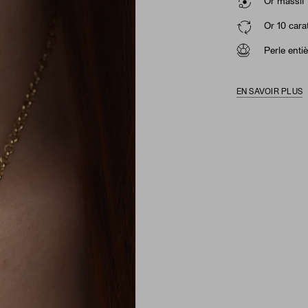
Or massif 
Or 10 cara
Perle enti
EN SAVOIR PLUS