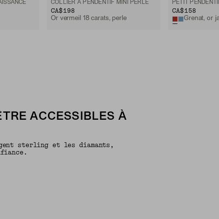
AISSANCE
COLLIER À PENDENTIF MINI PERLE
PETIT PENDENTI
CA$198
CA$158
Or vermeil 18 carats, perle
Grenat, or j
ÊTRE ACCESSIBLES À
gent sterling et les diamants,
nfiance.