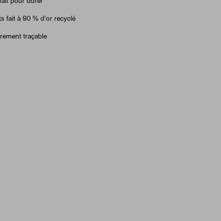
fait pour durer
ts fait à 90 % d'or recyclé
èrement traçable