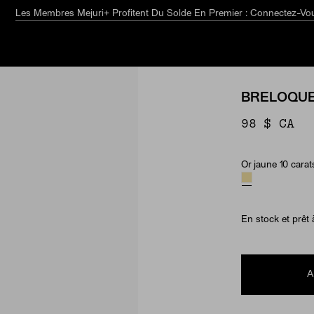
Le guide estival
Explorez
BRELOQUE
98 $ CA
Or jaune 10 carat
Material & Ston
En stock et prêt 
A