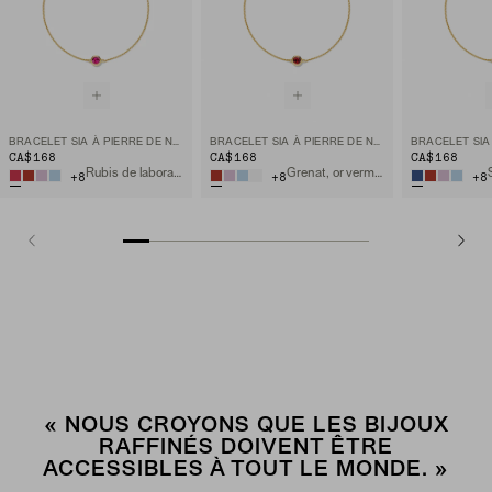
BRACELET SIA À PIERRE DE NAISSANCE
BRACELET SIA À PIERRE DE NAISSANCE
CA$168
CA$168
CA$168
Rubis de laboratoire, or vermeil 18 carats
Grenat, or vermeil 18 carats
+
8
+
8
+
8
« NOUS CROYONS QUE LES BIJOUX
RAFFINÉS DOIVENT ÊTRE
ACCESSIBLES À TOUT LE MONDE. »