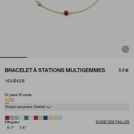
4.4
BRACELET À STATIONS MULTIGEMMES
CA$428
De
Or jaune 10 carats
Matériau
Pierre de naissance
Choisir une pierre :
Grenat
Longueur
GUIDE DES TAILLES
6-7"
7-8"