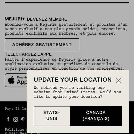
DEVENEZ MEMBRE
Abonnez-vous à Mejuri+ gratuitement et profitez d'un
accès exclusif à nos plus grands soldes, promotions,
produits exclusifs aux membres, et plus encore.
ADHÉREZ GRATUITEMENT
TÉLÉCHARGEZ L’APPLI
Faites l'expérience de Mejuri+ grâce à notre
application exclusive et profitez de conseils de
style personnalisés en fonction de vos préférences.
UPDATE YOUR LOCATION
We noticed you’re visiting our
website from United States. Would you
like to update your location?
Pays Et Langue :
Canada (Français)
(
CAD
) |
Français
ÉTATS-
CANADA
UNIS
(FRANÇAIS)
Politique De Confidentialité
Conditions Générales
© 2025 Mejuri Inc