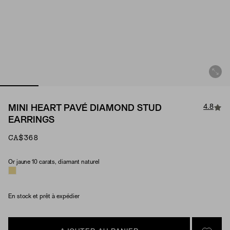
4.8
MINI HEART PAVÉ DIAMOND STUD
EARRINGS
CA$368
Or jaune 10 carats, diamant naturel
Material & Stone Options
En stock et prêt à expédier