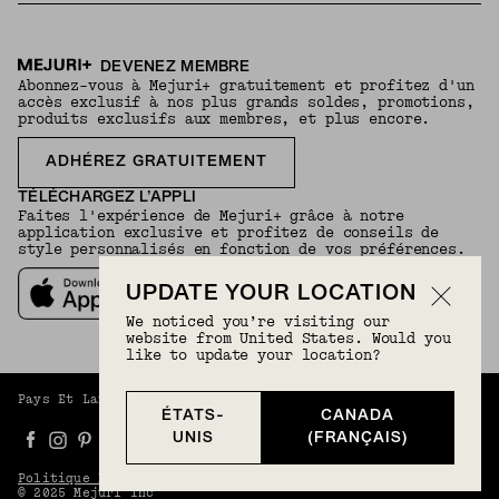
DEVENEZ MEMBRE
Abonnez-vous à Mejuri+ gratuitement et profitez d'un
accès exclusif à nos plus grands soldes, promotions,
produits exclusifs aux membres, et plus encore.
ADHÉREZ GRATUITEMENT
TÉLÉCHARGEZ L’APPLI
Faites l'expérience de Mejuri+ grâce à notre
application exclusive et profitez de conseils de
style personnalisés en fonction de vos préférences.
UPDATE YOUR LOCATION
We noticed you’re visiting our
website from United States. Would you
like to update your location?
Pays Et Langue :
Canada (Français)
(
CAD
) |
Français
ÉTATS-
CANADA
UNIS
(FRANÇAIS)
Politique De Confidentialité
Conditions Générales
© 2025 Mejuri Inc