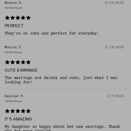
Mounia G.
6/29/2026
Verified Buyer
PERFECT
They're so cute and perfect for everyday.
Monica Y.
5/10/2026
Verified Buyer
CUTE EARRINGS
The earrings are dainty and cute, just what I was
looking for!
Saniiat F.
5/7/2026
Verified Buyer
IT’S AMAZING
My daughter so happy about her new earrings. Thank