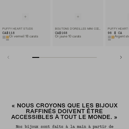
PUFFY HEART STUDS
BOUTONS D’OREILLES MINI CŒURS
PUFFY HEART
CA$118
CA$168
98 $ CA
Or vermeil 18 carats
Or jaune 10 carats
Argent st
« NOUS CROYONS QUE LES BIJOUX
RAFFINÉS DOIVENT ÊTRE
ACCESSIBLES À TOUT LE MONDE. »
Nos bijoux sont faits à la main à partir de