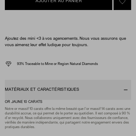
AJOUTER AU PANIER
SIGN 
Ajoutez des mini <3 à vos agencements. Nous vous assurons que
vous aimerez leur effet ludique pour toujours.
93% Traceable to Mine or Region Natural Diamonds
MATÉRIAUX ET CARACTÉRISTIQUES
OR JAUNE 10 CARATS
Notre or massif 10 carats offre la même beauté que l’or massif 14 carats avec une
durabilité accrue, ce qui permet de le porter au quotidien. Il est composé à 90 %
d’or recyclé. Nous collaborons uniquement avec des fournisseurs de confiance,
vérifiés de manière indépendante, qui partagent notre engagement envers des
pratiques durables.