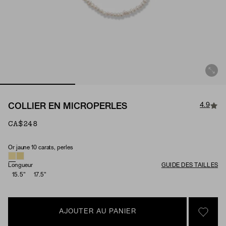
4.9
COLLIER EN MICROPERLES
CA$248
Or jaune 10 carats, perles
Material & Stone Options
Longueur
GUIDE DES TAILLES
15.5"
17.5"
AJOUTER AU PANIER
SIGN 