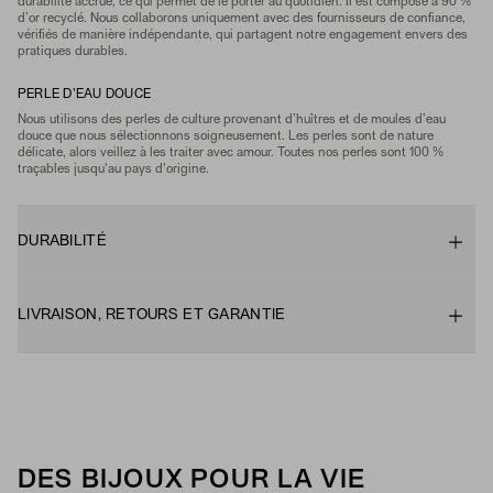
durabilité accrue, ce qui permet de le porter au quotidien. Il est composé à 90 %
d’or recyclé. Nous collaborons uniquement avec des fournisseurs de confiance,
vérifiés de manière indépendante, qui partagent notre engagement envers des
pratiques durables.
PERLE D'EAU DOUCE
Nous utilisons des perles de culture provenant d’huîtres et de moules d’eau
douce que nous sélectionnons soigneusement. Les perles sont de nature
délicate, alors veillez à les traiter avec amour. Toutes nos perles sont 100 %
traçables jusqu'au pays d'origine.
DURABILITÉ
LIVRAISON, RETOURS ET GARANTIE
DES BIJOUX POUR LA VIE