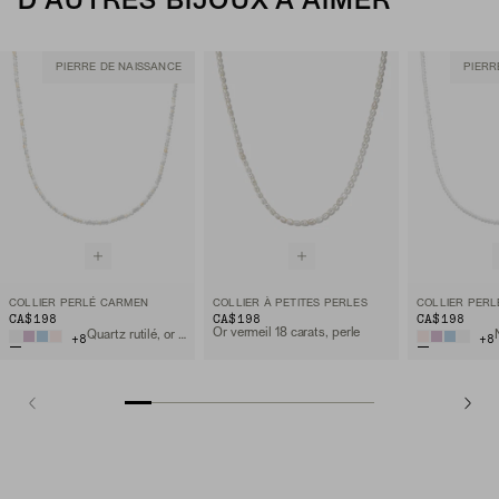
D'AUTRES BIJOUX À AIMER
PIERRE DE NAISSANCE
PIERR
COLLIER PERLÉ CARMEN
COLLIER À PETITES PERLES
COLLIER PER
CA$198
CA$198
CA$198
Or vermeil 18 carats, perle
Quartz rutilé, or vermeil 18 carats
+
8
+
8