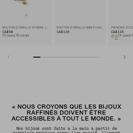
BOUTON D'OREILLE SPHÈRE (À L'UNITÉ)
BOUTON D'OREILLE MINI PUNAISE
CA$80
CA$128
CA$128
Or jaune 10 carats
Or jaune 
« NOUS CROYONS QUE LES BIJOUX
RAFFINÉS DOIVENT ÊTRE
ACCESSIBLES À TOUT LE MONDE. »
Nos bijoux sont faits à la main à partir de