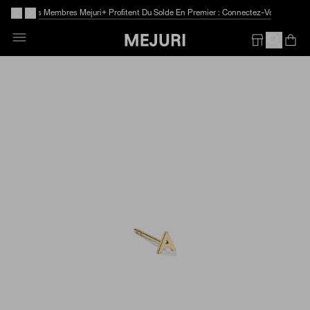
Les Membres Mejuri+ Profitent Du Solde En Premier : Connectez-Vous
Skip
To
Op
Em
Content