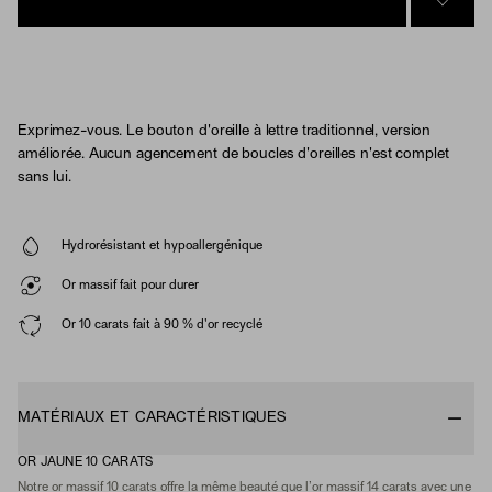
SIGN 
Exprimez-vous. Le bouton d'oreille à lettre traditionnel, version
améliorée. Aucun agencement de boucles d'oreilles n'est complet
sans lui.
Hydrorésistant et hypoallergénique
Or massif fait pour durer
Or 10 carats fait à 90 % d'or recyclé
MATÉRIAUX ET CARACTÉRISTIQUES
OR JAUNE 10 CARATS
Notre or massif 10 carats offre la même beauté que l’or massif 14 carats avec une