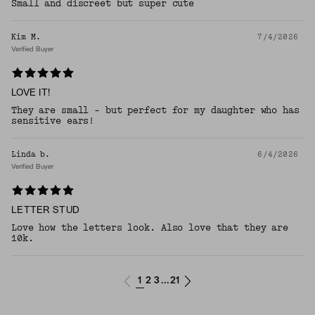
Small and discreet but super cute
Kim M.
7/4/2026
Verified Buyer
LOVE IT!
They are small - but perfect for my daughter who has
sensitive ears!
Linda b.
6/4/2026
Verified Buyer
LETTER STUD
Love how the letters look. Also love that they are
10k.
1
2
3
21
...