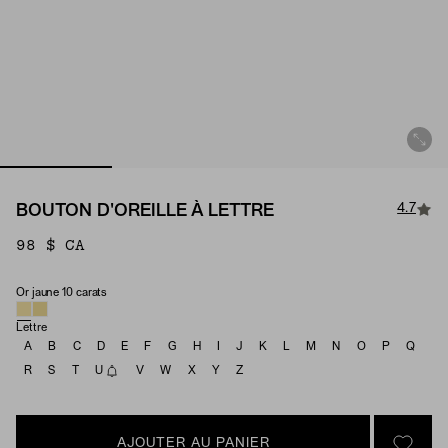
4.7
BOUTON D'OREILLE À LETTRE
98 $ CA
Or jaune 10 carats
Matériau
Lettre
A
B
C
D
E
F
G
H
I
J
K
L
M
N
O
P
Q
R
S
T
U
V
W
X
Y
Z
AJOUTER AU PANIER