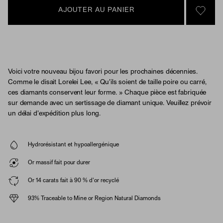
AJOUTER AU PANIER
SIGN 
Voici votre nouveau bijou favori pour les prochaines décennies.
Comme le disait Lorelei Lee, « Qu'ils soient de taille poire ou carré,
ces diamants conservent leur forme. » Chaque pièce est fabriquée
sur demande avec un sertissage de diamant unique. Veuillez prévoir
un délai d'expédition plus long.
Hydrorésistant et hypoallergénique
Or massif fait pour durer
Or 14 carats fait à 90 % d'or recyclé
93% Traceable to Mine or Region Natural Diamonds