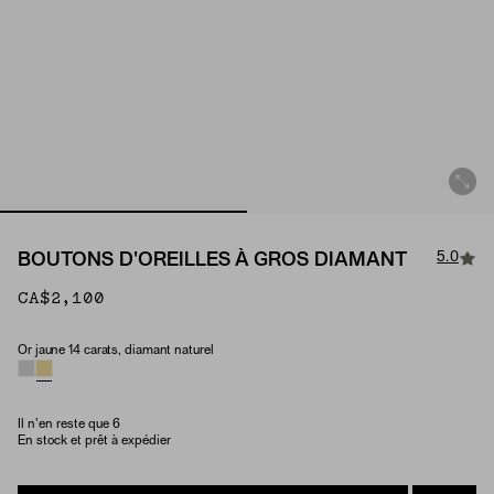
5.0
BOUTONS D'OREILLES À GROS DIAMANT
CA$2,100
Or jaune 14 carats, diamant naturel
Material & Stone Options
Il n'en reste que 6
En stock et prêt à expédier