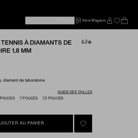
Rechercher
Votre Magasin
Ope
Emp
SIGN IN TO
4.3
 TENNIS À DIAMANTS DE
RE 1,8 MM
s, diamant de laboratoire
e Options
GUIDE DES TAILLES
 POUCES
7 POUCES
7,5 POUCES
JOUTER AU PANIER
SIGN IN TO GO TO YOU