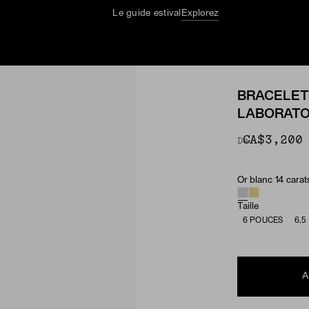
Le guide estival
Explorez
BRACELET
LABORATOI
CA$3,200
De
Or blanc 14 carat
Material & Ston
Taille
6 POUCES
6,5
A