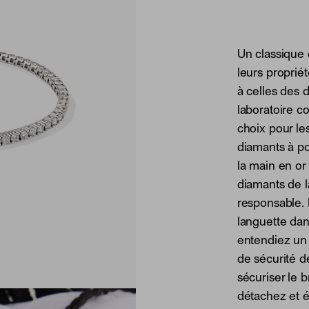
Un classique é
leurs proprié
à celles des 
laboratoire c
choix pour le
diamants à po
la main en or
diamants de l
responsable. 
languette dan
entendiez un 
de sécurité d
sécuriser le b
détachez et é