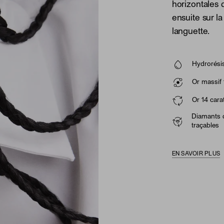
horizontales
ensuite sur la
languette.
Hydrorésis
Or massif 
Or 14 cara
Diamants d
traçables
EN SAVOIR PLUS