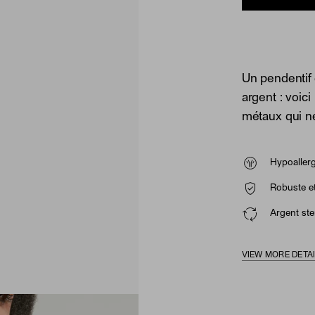
Un pendentif 
argent : voici
métaux qui ne
Hypoaller
Robuste et
Argent ster
VIEW MORE DETA