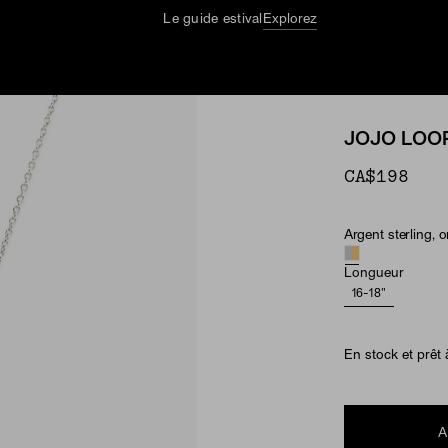
Nettoyage De Bijoux Gratuit En Magasin
JOJO LOO
CA$198
Argent sterling, o
Matériau
Longueur
16-18"
En stock et prêt 
A