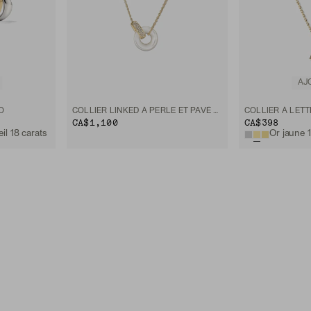
AJ
O
COLLIER LINKED À PERLE ET PAVÉ DE DIAMANTS
COLLIER À LET
CA$1,100
CA$398
il 18 carats
Or jaune 1