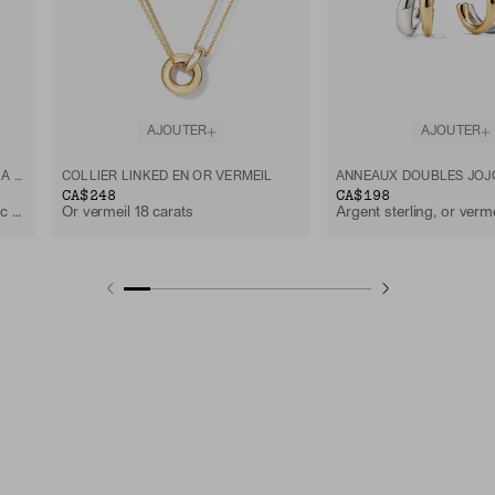
AJOUTER
AJOUTER
COLLIER ORGANIC DÔME CURVE À GEMME
COLLIER LINKED EN OR VERMEIL
ANNEAUX DOUBLES JOJ
CA$248
CA$198
Or vermeil 18 carats, saphir blanc de laboratoire
Or vermeil 18 carats
Argent sterling, or verme