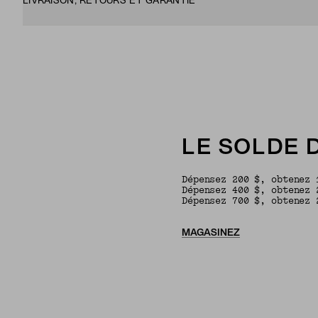
LIVRAISON, RETOURS ET GARANTIE
LE SOLDE D
Dépensez 200 $, obtenez 
Dépensez 400 $, obtenez 
Dépensez 700 $, obtenez 
MAGASINEZ