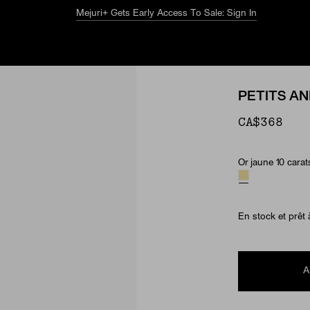
Le guide estival
Explorez
PETITS A
CA$368
Or jaune 10 carat
Matériau
En stock et prêt 
A