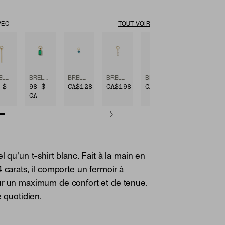
VEC
TOUT VOIR
BRELOQUE EN BARRE POUR ANNEAU (À L'UNITÉ)
BRELOQUE POUR ANNEAU À GEMME TAILLE ÉMERAUDE (À L'UNITÉ)
BRELOQUE POUR ANNEAU À GEMMES EN GRAPPE
BRELOQUE ICICLE À DIAMANTS POUR ANNEAU (À L'UNITÉ)
BRELOQUE POUR ANNEAU À PAVÉ DE DIAMANTS ÉTOILE
 $
98 $
CA$128
CA$198
CA$198
CA
l qu'un t-shirt blanc. Fait à la main en
4 carats, il comporte un fermoir à
ur un maximum de confort et de tenue.
e quotidien.