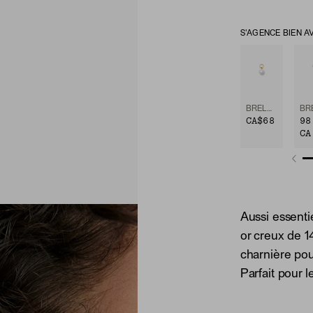
S'AGENCE BIEN A
BRELOQUE POUR ANNEAU AVEC PERLE
CA$68
98
CA
Aussi essentie
or creux de 1
charnière po
Parfait pour l