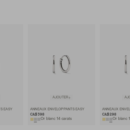
AJOUTER
AJ
S EASY
ANNEAUX ENVELOPPANTS EASY
ANNEAUX ENVE
CA$398
CA$298
Or blanc 14 carats
Or blanc 1