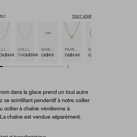
VEC
TOUT VOIR
COLLIER À PETITES MAILLES VÉNITIENNES
COLLIER À CHAÎNE BOYFRIEND BOLD
BASE CHAIN ENHANCER
PEARL CHARM NECKLACE
BASE CHAIN CONVERTIBLE BRACELET
CA$448
CA$598
CA$68
CA$448
CA$628
De
nom dans la glace prend un tout autre
 ce scintillant pendentif à notre collier
u collier à chaîne vénitienne à
. La chaîne est vendue séparément.