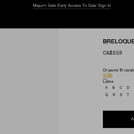
Le guide estival
Explorez
BRELOQUE
CA$228
Or jaune 10 carat
Material & Ston
Lettre
A
B
C
D
Q
R
S
T
A