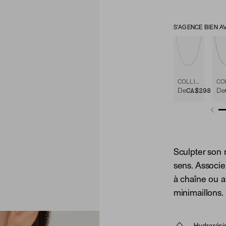
S'AGENCE BIEN A
COLLIER À CHAÎNE
CA$298
De
De
Sculpter son 
sens. Associez
à chaîne ou a
minimaillons