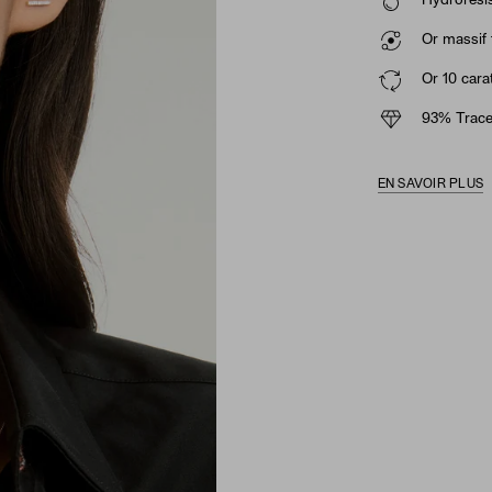
Hydrorésis
Or massif 
Or 10 cara
93% Trace
EN SAVOIR PLUS