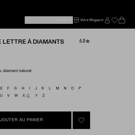
Rechercher
Votre Magasin
Ope
Emp
SIGN IN TO
4.8
 LETTRE À DIAMANTS
s, diamant naturel
e Options
E
F
G
H
I
J
K
L
M
N
O
P
U
V
W
X
Y
Z
JOUTER AU PANIER
SIGN IN TO GO TO YOU