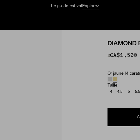
Le guide estival
Explorez
DIAMOND 
CA$1,500
De
Or jaune 14 carat
Material & Ston
Taille
4
4.5
5
5.
A