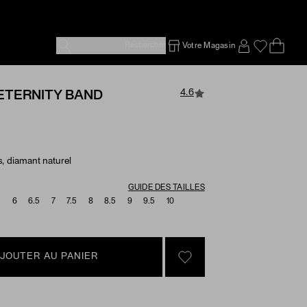
Rechercher
Votre Magasin
Ope
Emp
SIGN IN TO
4.6
ETERNITY BAND
s, diamant naturel
e Options
GUIDE DES TAILLES
5
6
6.5
7
7.5
8
8.5
9
9.5
10
JOUTER AU PANIER
SIGN IN TO GO TO YOU