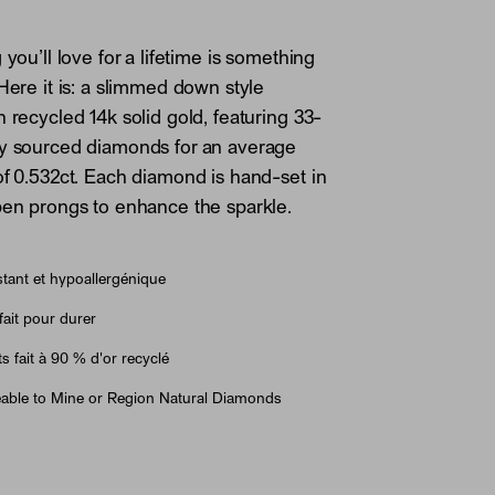
 you’ll love for a lifetime is something
 Here it is: a slimmed down style
n recycled 14k solid gold, featuring 33-
ly sourced diamonds for an average
of 0.532ct. Each diamond is hand-set in
pen prongs to enhance the sparkle.
tant et hypoallergénique
fait pour durer
ts fait à 90 % d'or recyclé
able to Mine or Region Natural Diamonds