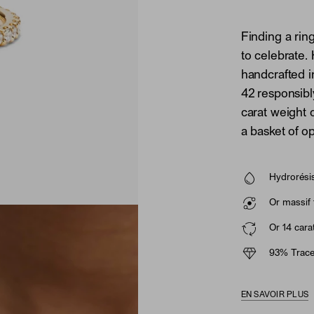
Finding a ring
to celebrate.
handcrafted i
42 responsib
carat weight 
a basket of o
Hydrorésis
Or massif 
Or 14 cara
93% Trace
EN SAVOIR PLUS