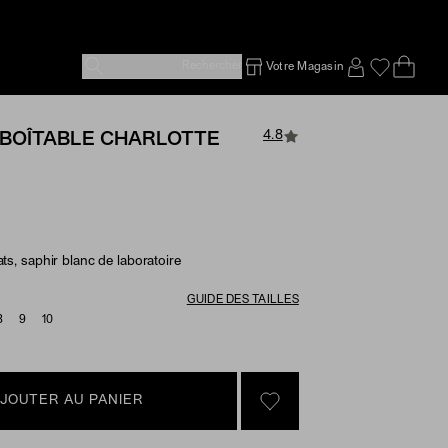
Rechercher
Votre Magasin
Ope
Emp
SIGN IN TO
4.8
BOÎTABLE CHARLOTTE
ats, saphir blanc de laboratoire
e Options
GUIDE DES TAILLES
8
9
10
JOUTER AU PANIER
SIGN IN TO GO TO YOU