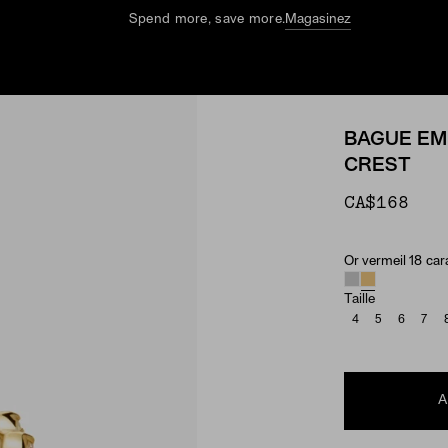
Le guide estival
Explorez
BAGUE EM
CREST
CA$168
Or vermeil 18 car
Material & Ston
Taille
4
5
6
7
A