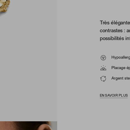
Très élégante
contrastes : a
possibilités 
Hypoaller
Placage ép
Argent ster
EN SAVOIR PLUS