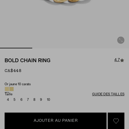
4.7
BOLD CHAIN RING
CA$448
Or jaune 10 carats
Matériau
Taille
GUIDE DES TAILLES
4
5
6
7
8
9
10
AJOUTER AU PANIER
SIGN 