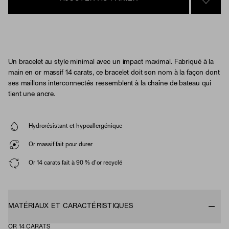
SIGN 
Un bracelet au style minimal avec un impact maximal. Fabriqué à la
main en or massif 14 carats, ce bracelet doit son nom à la façon dont
ses maillons interconnectés ressemblent à la chaîne de bateau qui
tient une ancre.
Hydrorésistant et hypoallergénique
Or massif fait pour durer
Or 14 carats fait à 90 % d'or recyclé
MATÉRIAUX ET CARACTÉRISTIQUES
OR 14 CARATS