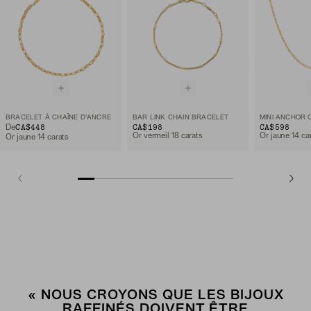
BRACELET À CHAÎNE D'ANCRE
BAR LINK CHAIN BRACELET
MINI ANCHOR 
CA$448
CA$198
CA$598
De
Or vermeil 18 carats
Or jaune 14 ca
Or jaune 14 carats
« NOUS CROYONS QUE LES BIJOUX
RAFFINÉS DOIVENT ÊTRE