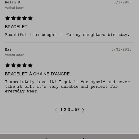
Helen B.
5/1/2026
Verified Buyer
BRACELET
Beautiful item bought it for my daughters birthday.
Mai
3/31/2026
Verified Buyer
BRACELET À CHAÎNE D'ANCRE
I absolutely love it! I got it for myself and never
take it off. It’s very durable and perfect for
everyday wear.
1
2
3
57
...