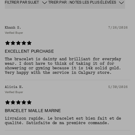
FILTRER PAR SUJET
TRIER PAR : NOTES LES PLUS ÉLEVÉES
Khanh S.
7/26/2026
Verified Buyer
EXCELLENT PURCHASE
The bracelet is dainty and brilliant for everyday
wear. I dont have to think of taking it of for
showering or gyming because it is 14k solid gold.
Very happy with the service in Calgary store.
Alicia H.
5/30/2026
Verified Buyer
BRACELET MAILLE MARINE
Livraison rapide. Le bracelet est bien fait et de
qualité. Satisfaite de ma première commande.