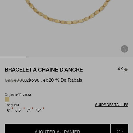
4.9
BRACELET À CHAÎNE D'ANCRE
Original Price
Sale Price
CA$498
CA$398.40
20 % De Rabais
Or jaune 14 carats
Matériau
Longueur
GUIDE DES TAILLES
6"
6.5"
7"
7.5"
AJOUTER AU PANIER