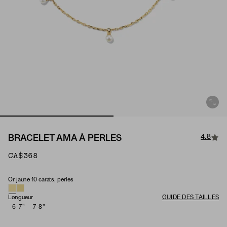
4.8
BRACELET AMA À PERLES
CA$368
Or jaune 10 carats, perles
Material & Stone Options
Longueur
GUIDE DES TAILLES
6-7"
7-8"