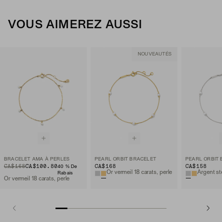
VOUS AIMEREZ AUSSI
NOUVEAUTÉS
BRACELET AMA À PERLES
PEARL ORBIT BRACELET
PEARL ORBIT
ORIGINAL PRICE
SALE PRICE
CA$168
CA$100.80
CA$168
CA$158
40 % De
Or vermeil 18 carats, perle
Argent ste
Rabais
Or vermeil 18 carats, perle