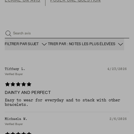
ÉCRIRE UN AVIS
POSER UNE QUESTION
Search avis
FILTRER PAR SUJET
TRIER PAR : NOTES LES PLUS ÉLEVÉES
Tiffany L.
4/23/2026
Verified Buyer
DAINTY AND PERFECT
Easy to wear for everyday and to stack with other
bracelets.
Michaela W.
2/6/2026
Verified Buyer