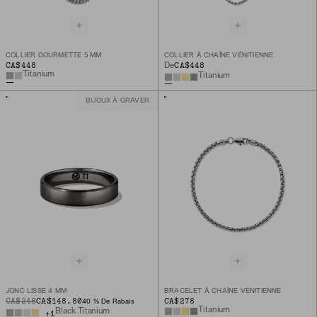
COLLIER GOURMETTE 5 MM
COLLIER À CHAÎNE VÉNITIENNE
CA$448
CA$448
De
Titanium
Titanium
BIJOUX À GRAVER
JONC LISSE 4 MM
BRACELET À CHAÎNE VÉNITIENNE
ORIGINAL PRICE
SALE PRICE
CA$248
CA$148.80
CA$278
40 % De Rabais
Titanium
Black Titanium
+
1