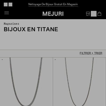
Nettoyage De Bijoux Gratuit En Magasin
Op
Em
Magasinez
BIJOUX EN TITANE
FILTRER + TRIER