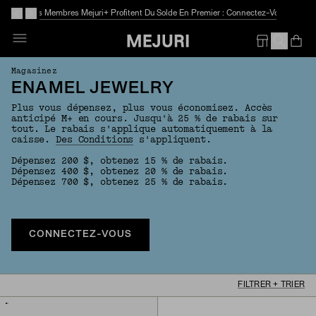
Les Membres Mejuri+ Profitent Du Solde En Premier : Connectez-Vous
Op
Em
Magasinez
ENAMEL JEWELRY
Plus vous dépensez, plus vous économisez. Accès
anticipé M+ en cours. Jusqu'à 25 % de rabais sur
tout. Le rabais s'applique automatiquement à la
caisse.
Des Conditions
s'appliquent.
Dépensez 200 $, obtenez 15 % de rabais.
Dépensez 400 $, obtenez 20 % de rabais.
Dépensez 700 $, obtenez 25 % de rabais.
CONNECTEZ-VOUS
FILTRER + TRIER