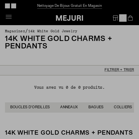
Nettoyage De Bijoux Gratuit En Magasin
Op
Em
/
Magasinez
14k White Gold Jewelry
14K WHITE GOLD CHARMS +
PENDANTS
FILTRER + TRIER
Vous avez vu 0 de 0 produits.
BOUCLES D'OREILLES
ANNEAUX
BAGUES
COLLIERS
14K WHITE GOLD CHARMS + PENDANTS