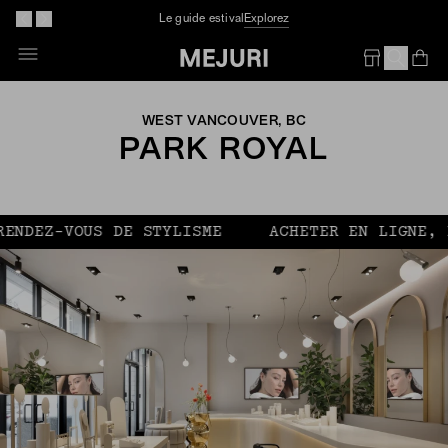
Le guide estival
Explorez
Op
Em
WEST VANCOUVER, BC
PARK ROYAL
EZ-VOUS DE STYLISME
ACHETER EN LIGNE, RÉC