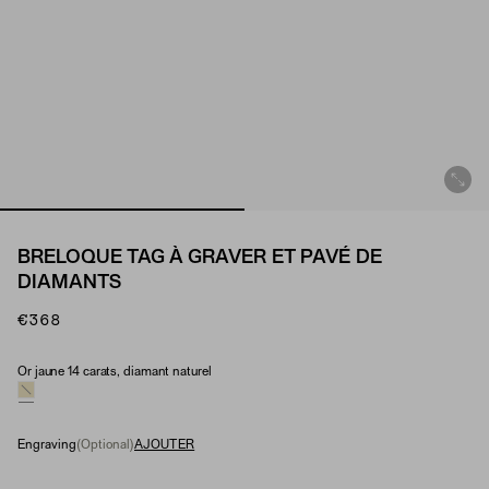
BRELOQUE TAG À GRAVER ET PAVÉ DE
DIAMANTS
€368
Or jaune 14 carats, diamant naturel
Material & Stone Options
Engraving
(Optional)
AJOUTER