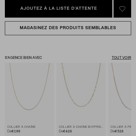
AJOUTEZ À LA LISTE D'ATTENTE
SIGN 
MAGASINEZ DES PRODUITS SEMBLABLES
S'AGENCE BIEN AVEC
TOUT VOIR
COLLIER À CHAÎNE
COLLIER À CHAÎNE BOYFRIEND BOLD
€198
€428
€328
De
De
De