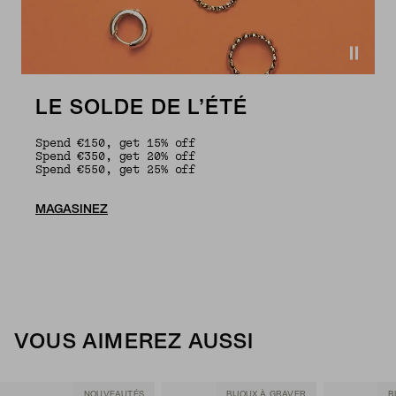
LE SOLDE DE L’ÉTÉ
Spend €150, get 15% off
Spend €350, get 20% off
Spend €550, get 25% off
MAGASINEZ
VOUS AIMEREZ AUSSI
NOUVEAUTÉS
BIJOUX À GRAVER
B