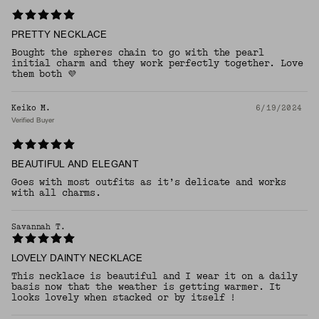
PRETTY NECKLACE
Bought the spheres chain to go with the pearl
initial charm and they work perfectly together. Love
them both 💜
Keiko M.
6/19/2024
Verified Buyer
BEAUTIFUL AND ELEGANT
Goes with most outfits as it’s delicate and works
with all charms.
Savannah T.
LOVELY DAINTY NECKLACE
This necklace is beautiful and I wear it on a daily
basis now that the weather is getting warmer. It
looks lovely when stacked or by itself !