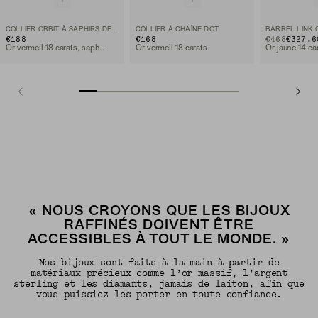
COLLIER ORBIT À SAPHIRS DE LABORATOIRE
COLLIER À CHAÎNE DOT
TO
€188
€168
ORIGINAL PRIC
€468
€327.6
Or vermeil 18 carats, saphir blanc de laboratoire
Or vermeil 18 carats
Or jaune 14 ca
« NOUS CROYONS QUE LES BIJOUX
RAFFINÉS DOIVENT ÊTRE
ACCESSIBLES À TOUT LE MONDE. »
Nos bijoux sont faits à la main à partir de
matériaux précieux comme l’or massif, l’argent
sterling et les diamants, jamais de laiton, afin que
vous puissiez les porter en toute confiance.