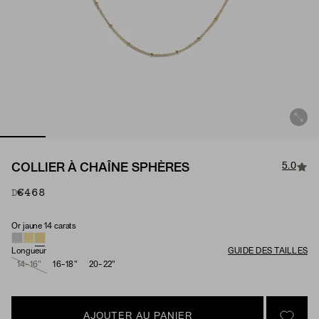
5.0
COLLIER À CHAÎNE SPHÈRES
€468
De
Or jaune 14 carats
Matériau
Longueur
GUIDE DES TAILLES
14-16"
16-18"
20-22"
AJOUTER AU PANIER