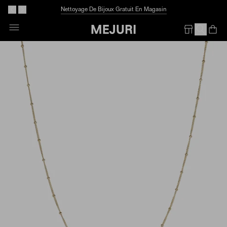
Nettoyage De Bijoux Gratuit En Magasin
Skip
To
Op
Em
Content