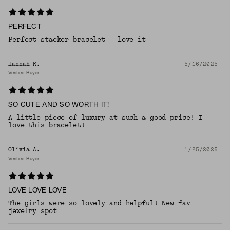
PERFECT
Perfect stacker bracelet - love it
Hannah R.
5/16/2025
Verified Buyer
SO CUTE AND SO WORTH IT!
A little piece of luxury at such a good price! I
love this bracelet!
Olivia A.
1/25/2025
Verified Buyer
LOVE LOVE LOVE
The girls were so lovely and helpful! New fav
jewelry spot