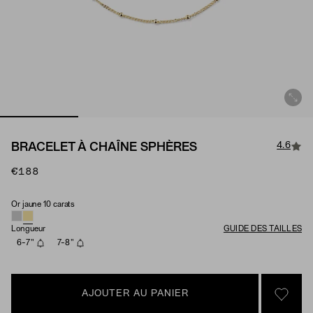
4.6
BRACELET À CHAÎNE SPHÈRES
€188
Or jaune 10 carats
Matériau
Longueur
GUIDE DES TAILLES
6-7"
7-8"
AJOUTER AU PANIER
SIGN 