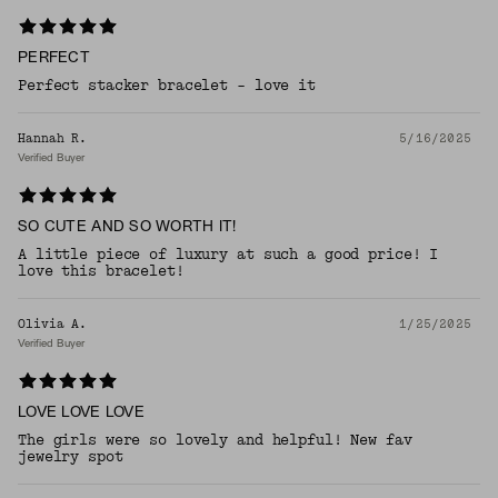
PERFECT
Perfect stacker bracelet - love it
Hannah R.
5/16/2025
Verified Buyer
SO CUTE AND SO WORTH IT!
A little piece of luxury at such a good price! I
love this bracelet!
Olivia A.
1/25/2025
Verified Buyer
LOVE LOVE LOVE
The girls were so lovely and helpful! New fav
jewelry spot