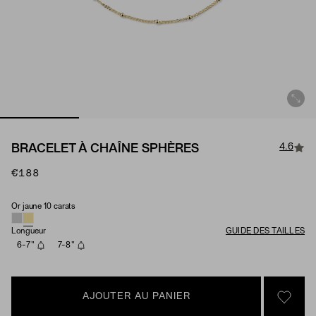
4.6
BRACELET À CHAÎNE SPHÈRES
€188
Or jaune 10 carats
Matériau
Longueur
GUIDE DES TAILLES
6-7"
7-8"
AJOUTER AU PANIER
SIGN 