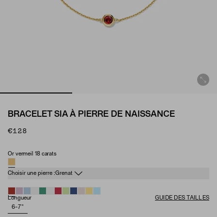
BRACELET SIA À PIERRE DE NAISSANCE
€128
Or vermeil 18 carats
Matériau
Pierre de naissance
Choisir une pierre :
Grenat
Longueur
GUIDE DES TAILLES
6-7"