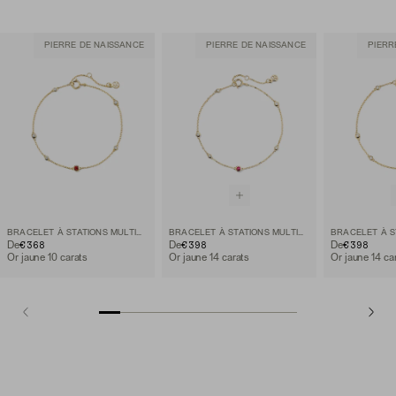
PIERRE DE NAISSANCE
PIERRE DE NAISSANCE
PIERR
BRACELET À STATIONS MULTIGEMMES
BRACELET À STATIONS MULTIGEMMES
€368
€398
€398
De
De
De
Or jaune 10 carats
Or jaune 14 carats
Or jaune 14 ca