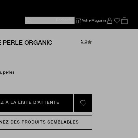
Rechercher
Votre Magasin
Ope
Emp
SIGN IN TO
5.0
 PERLE ORGANIC
s, perles
e Options
Z À LA LISTE D'ATTENTE
SIGN IN TO GO TO YOU
NEZ DES PRODUITS SEMBLABLES