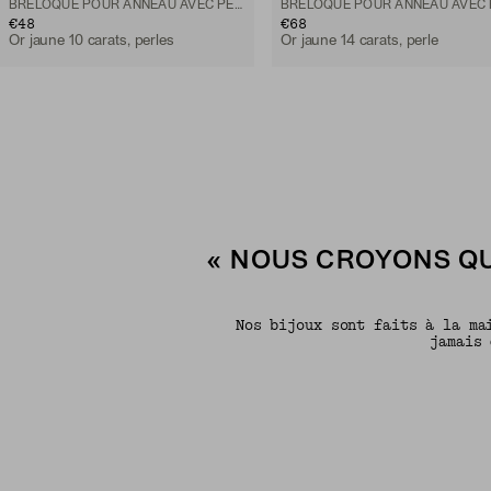
BRELOQUE POUR ANNEAU AVEC PERLE
€48
€68
Or jaune 10 carats, perles
Or jaune 14 carats, perle
« NOUS CROYONS QU
Nos bijoux sont faits à la ma
jamais 