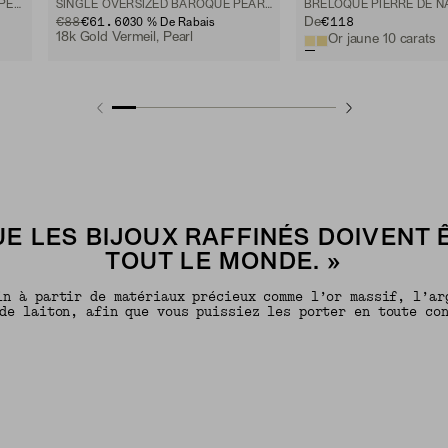
BRELOQUE POUR ANNEAU AVEC PERLE
SINGLE OVERSIZED BAROQUE PEARL HOOP CHARM
BRELOQUE PIERRE DE N
ORIGINAL PRICE
SALE PRICE
€88
€61.60
€118
De
30 % De Rabais
18k Gold Vermeil, Pearl
Or jaune 10 carats
E LES BIJOUX RAFFINÉS DOIVENT 
TOUT LE MONDE. »
in à partir de matériaux précieux comme l’or massif, l’ar
de laiton, afin que vous puissiez les porter en toute co