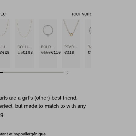
VEC
TOUT VOIR
COLLIER À CHAÎNE BOYFRIEND BOLD
COLLIER À CHAÎNE
BOLD ROLO CHAIN CHARM BRACELET
PEARL CHARM NECKLACE
BASE CHAIN CONVERTIBLE BRACELET
€428
€198
ORIGINAL PRICE
SALE PRICE
€158
€110.60
€318
€328
De
30 %
De
Rabais
pearls are a girl’s (other) best friend.
erfect, but made to match to with any
g.
tant et hypoallergénique