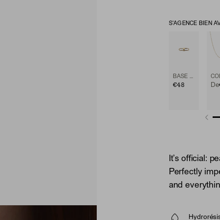
S'AGENCE BIEN A
BASE CHAIN ENHANCER
€48
De
It’s official: 
Perfectly imp
and everythin
Hydrorésis