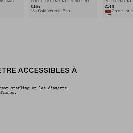
AISSANCE
COLLIER À PENDENTIF MINI PERLE
PETIT PENDENTI
€148
€148
18k Gold Vermeil, Pearl
Grenat, or j
ÊTRE ACCESSIBLES À
gent sterling et les diamants,
nfiance.