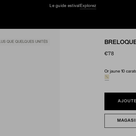
Le guide estival
Explorez
BRELOQUE
LUS QUE QUELQUES UNITÉS
€78
Or jaune 10 carat
Material & Ston
AJOUTE
MAGASI