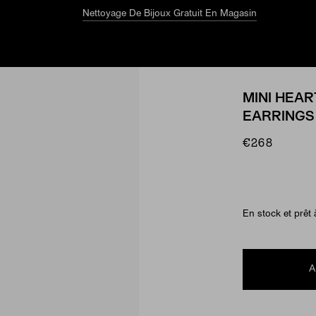
Nettoyage De Bijoux Gratuit En Magasin
MINI HEA
EARRINGS
€268
Material & Ston
En stock et prêt 
A