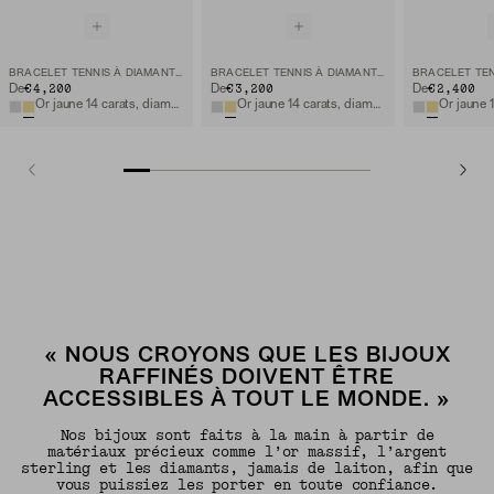
BRACELET TENNIS À DIAMANTS DE LABORATOIRE 2,5 MM
BRACELET TENNIS À DIAMANTS 1,8 MM
€4,200
€3,200
€2,400
De
De
De
Or jaune 14 carats, diamant de laboratoire
Or jaune 14 carats, diamant naturel
« NOUS CROYONS QUE LES BIJOUX
RAFFINÉS DOIVENT ÊTRE
ACCESSIBLES À TOUT LE MONDE. »
Nos bijoux sont faits à la main à partir de
matériaux précieux comme l’or massif, l’argent
sterling et les diamants, jamais de laiton, afin que
vous puissiez les porter en toute confiance.