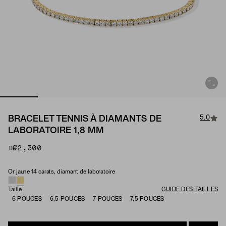
5.0
BRACELET TENNIS À DIAMANTS DE
LABORATOIRE 1,8 MM
€2,300
De
Or jaune 14 carats, diamant de laboratoire
Material & Stone Options
Taille
GUIDE DES TAILLES
6 POUCES
6,5 POUCES
7 POUCES
7,5 POUCES