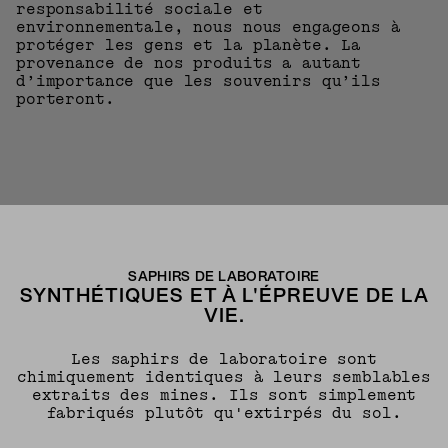
responsabilité sociale et
environnementale, nous nous engageons à
protéger les gens et la planète. La
provenance de nos produits a autant
d’importance que les souvenirs qu’ils
porteront.
SAPHIRS DE LABORATOIRE
SYNTHÉTIQUES ET À L'ÉPREUVE DE LA
VIE.
Les saphirs de laboratoire sont
chimiquement identiques à leurs semblables
extraits des mines. Ils sont simplement
fabriqués plutôt qu'extirpés du sol.