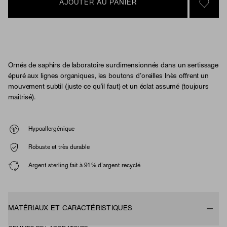
AJOUTER AU PANIER
SIGN 
Ornés de saphirs de laboratoire surdimensionnés dans un sertissage
épuré aux lignes organiques, les boutons d’oreilles Inès offrent un
mouvement subtil (juste ce qu’il faut) et un éclat assumé (toujours
maîtrisé).
Hypoallergénique
Robuste et très durable
Argent sterling fait à 91 % d’argent recyclé
MATÉRIAUX ET CARACTÉRISTIQUES