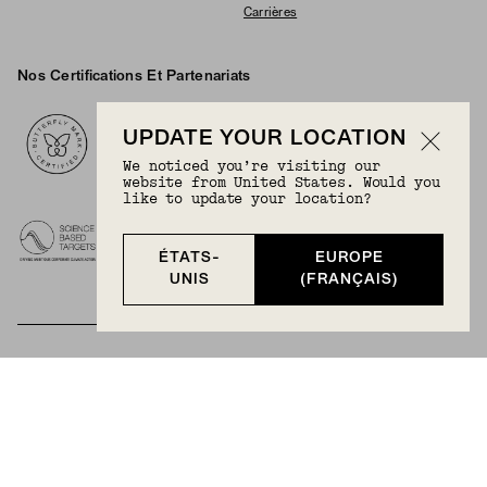
Carrières
Nos Certifications Et Partenariats
Logos
UPDATE YOUR LOCATION
We noticed you’re visiting our
website from United States. Would you
like to update your location?
ÉTATS-
EUROPE
UNIS
(FRANÇAIS)
DEVENEZ MEMBRE
Abonnez-vous à Mejuri+ gratuitement et profitez d'un
accès exclusif à nos plus grands soldes, promotions,
produits exclusifs aux membres, et plus encore.
ADHÉREZ GRATUITEMENT