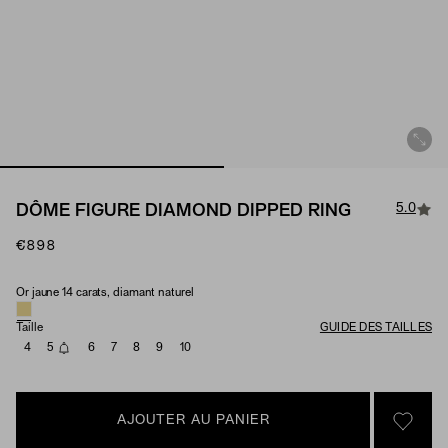
5.0
DÔME FIGURE DIAMOND DIPPED RING
€898
Or jaune 14 carats, diamant naturel
Material & Stone Options
Taille
GUIDE DES TAILLES
4
5
6
7
8
9
10
AJOUTER AU PANIER
SIGN 