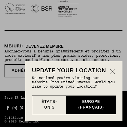
DEVENEZ MEMBRE
Abonnez-vous à Mejuri+ gratuitement et profitez d'un
accès exclusif à nos plus grands soldes, promotions,
produits exclusifs aux membres, et plus encore.
UPDATE YOUR LOCATION
ADHÉREZ GRATUITEMENT
We noticed you’re visiting our
website from United States. Would you
like to update your location?
Pays Et Langue :
Europe (Français)
(
EUR
) |
Français
ÉTATS-
EUROPE
UNIS
(FRANÇAIS)
Politique De Confidentialité
Conditions Générales
© 2025 Mejuri Inc