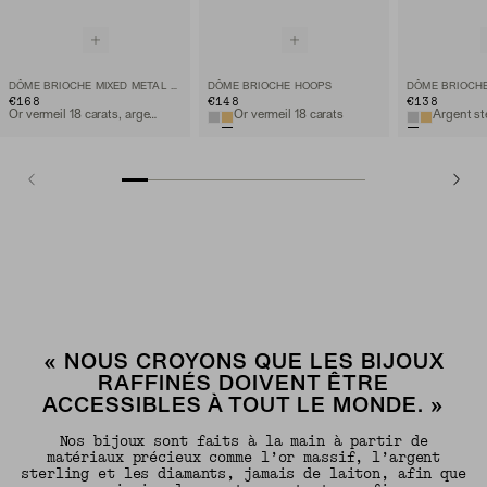
DÔME BRIOCHE MIXED METAL RING
DÔME BRIOCHE HOOPS
DÔME BRIOCH
€168
€148
€138
Or vermeil 18 carats, argent sterling
Or vermeil 18 carats
Argent st
« NOUS CROYONS QUE LES BIJOUX
RAFFINÉS DOIVENT ÊTRE
ACCESSIBLES À TOUT LE MONDE. »
Nos bijoux sont faits à la main à partir de
matériaux précieux comme l’or massif, l’argent
sterling et les diamants, jamais de laiton, afin que