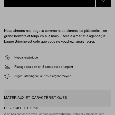
SIGN 
Nous aimons nos bagues comme nous aimons les pâtisseries : en
grand nombre et toujours à la main. Facile à aimer et à agencer, la
bague Brioche est celle que vous ne voudrez jamais retirer.
Hypoallergénique
Placage épais en or 18 carats sur de l'argent
Argent sterling fait à 91 % d'argent recyclé
MATÉRIAUX ET CARACTÉRISTIQUES
OR VERMEIL 18 CARATS
À ne pas confondre avec l'or plaqué conventionnel, notre or vermeil est une