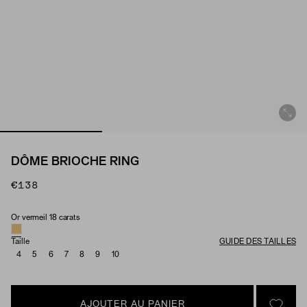
DÔME BRIOCHE RING
€138
Or vermeil 18 carats
Matériau
Taille
GUIDE DES TAILLES
4
5
6
7
8
9
10
AJOUTER AU PANIER